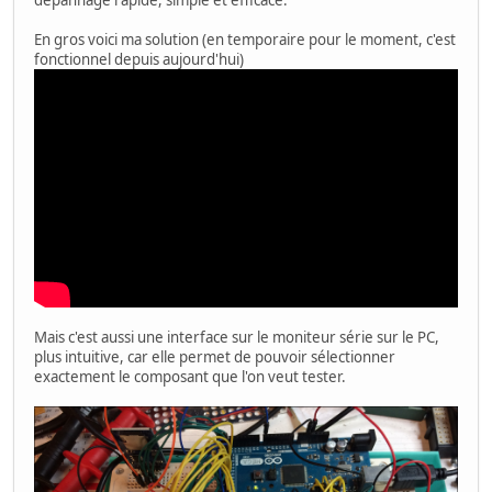
dépannage rapide, simple et efficace.
En gros voici ma solution (en temporaire pour le moment, c'est
fonctionnel depuis aujourd'hui)
Mais c'est aussi une interface sur le moniteur série sur le PC,
plus intuitive, car elle permet de pouvoir sélectionner
exactement le composant que l'on veut tester.