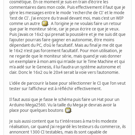
cosmétique. En ce moment je suis en train d'écrire les
commentaires dans mon code. Puis effectivement il faut que je
gère les messages entre le mode 'recherche de CI' et le mode
'test de CI'. J'ai encore du travail devant moi, mais c'est un WIP
comme un autre
. A l'origine je ne voulais faire un retour
que par le moniteur série, car je peux écrire ce que je veux.
Puis j'avais ce 16x2 qui prenait la poussière et je me suis dit que
l'ajouter pourrais faire gagner en autonomie, être moins
dépendant du PC, d'où le facultatif. Mais au final je me dit que
le 16x2 n'est pas forcement facultatif. Pour mon utilisation, je
ne regarde que le moniteur série, mais quand je vais donner
un exemplaire à mon ami qui m'aide sur le Time Machine et qui
m'a aidé sur le Genesis, il lui faudra un système autonome et
clair. Donc le 16x2 ou le 20x4 serait la voie vers l'autonomie.
L'idée de parcourir la base pour sélectionner le CI que l'on veut
tester sur l'afficheur est à réfléchir effectivement.
Il faut aussi que je fasse le schéma puis faire un Hat pour un
Arduino Mega2560. Vu la taille du Mega je devrais avoir la
place pour quelques boutons
.
Je suis aussi content que tu t'intéresses à ma très modeste
réalisation, car quand j'ai regardé les testeurs du commerce, ils
annoncent 1300 CI testables, mais ils sont capable de