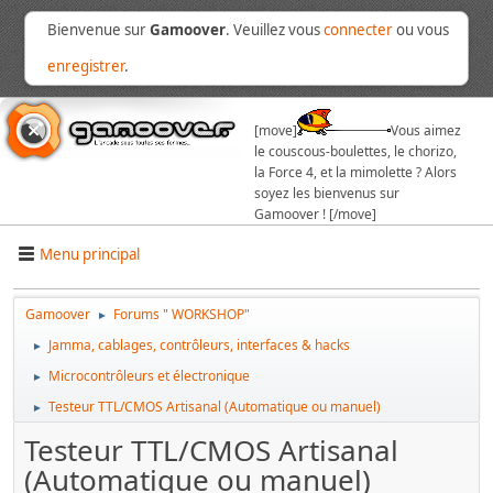
Bienvenue sur
Gamoover
. Veuillez vous
connecter
ou vous
enregistrer
.
[move]
Vous aimez
le couscous-boulettes, le chorizo,
la Force 4, et la mimolette ? Alors
soyez les bienvenus sur
Gamoover ! [/move]
Menu principal
Gamoover
Forums " WORKSHOP"
►
Jamma, cablages, contrôleurs, interfaces & hacks
►
Microcontrôleurs et électronique
►
Testeur TTL/CMOS Artisanal (Automatique ou manuel)
►
Testeur TTL/CMOS Artisanal
(Automatique ou manuel)