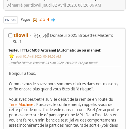
Démarré par tilowil, Jeudi 02 Avril 2020, 00:26:06 AM
2
3
4
Pages
1
EN BAS
tilowil
✌(◕‿◕)✌ Donateur 2025 Brouettes Master's
Staff
Testeur TTL/CMOS Artisanal (Automatique ou manuel)
Jeudi 02 Avril 2020, 00:26:06 AM
Dernière édition
: Vendredi 03 Avril 2020, 20:10:33 PM par tilowil
Bonjour à tous,
Comme vous le savez nous sommes cloitrés dans nos maisons,
enfin encore plus quand vous êtes dit "à risque".
Vous avez peut-être suivi le début de la remise en route du
Time Machine
. Puis avec le confinement, rappelez-vous de
cette période qui a fait le vide dans les rues. Bref j'en ai profité
pour avancer sur le dépannage d'une MPU Data East. Mais en
voulant faire un mini banc de test, j'ai vu des comportements
assez incohérent de la part des moniteurs de sortie (voir dans