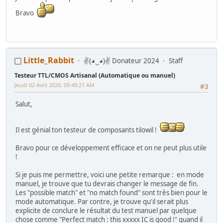
que j avais récupérer une after burner
Bravo
Little_Rabbit
✌(◕‿◕)✌ Donateur 2024
Staff
Testeur TTL/CMOS Artisanal (Automatique ou manuel)
Jeudi 02 Avril 2020, 09:49:21 AM
#3
Salut,
Il est génial ton testeur de composants tilowil !
Bravo pour ce développement efficace et on ne peut plus utile
!
Si je puis me permettre, voici une petite remarque : en mode
manuel, je trouve que tu devrais changer le message de fin.
Les "possible match" et "no match found" sont très bien pour le
mode automatique. Par contre, je trouve qu'il serait plus
explicite de conclure le résultat du test manuel par quelque
chose comme "Perfect match : this xxxxx IC is good !" quand il