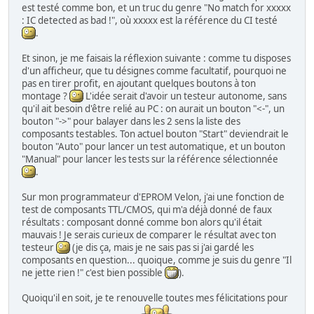
est testé comme bon, et un truc du genre "No match for xxxxx
: IC detected as bad !", où xxxxx est la référence du CI testé
.
Et sinon, je me faisais la réflexion suivante : comme tu disposes
d'un afficheur, que tu désignes comme facultatif, pourquoi ne
pas en tirer profit, en ajoutant quelques boutons à ton
montage ?
L'idée serait d'avoir un testeur autonome, sans
qu'il ait besoin d'être relié au PC : on aurait un bouton "<-", un
bouton "->" pour balayer dans les 2 sens la liste des
composants testables. Ton actuel bouton "Start" deviendrait le
bouton "Auto" pour lancer un test automatique, et un bouton
"Manual" pour lancer les tests sur la référence sélectionnée
.
Sur mon programmateur d'EPROM Velon, j'ai une fonction de
test de composants TTL/CMOS, qui m'a déjà donné de faux
résultats : composant donné comme bon alors qu'il était
mauvais ! Je serais curieux de comparer le résultat avec ton
testeur
(je dis ça, mais je ne sais pas si j'ai gardé les
composants en question... quoique, comme je suis du genre "Il
ne jette rien !" c'est bien possible
).
Quoiqu'il en soit, je te renouvelle toutes mes félicitations pour