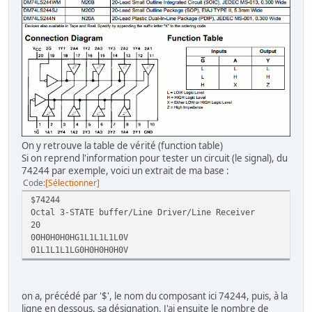
On y retrouve la table de vérité (function table)
Si on reprend l'information pour tester un circuit (le signal), du
74244 par exemple, voici un extrait de ma base :
Code
Sélectionner
$74244
Octal 3-STATE buffer/Line Driver/Line Receiver
20
00H0H0H0HG1L1L1L1L0V
01L1L1L1LG0H0H0H0H0V
on a, précédé par '$', le nom du composant ici 74244, puis, à la
ligne en dessous, sa désignation. J'ai ensuite le nombre de