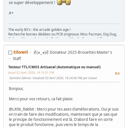
ce super développement !
A+
The early 80's : the arcade golden age !
Recherche bornes dédiées ou PCB originaux: Miss Pacman, Dig Dug,
Galaga, Mappy, Asteroids, Battlezone, Missile Command, Tempest,
Star Wars, Donkey Kong (+ Jr), Mario Bros, Moon Patrol, Defender,
Joust, Frogger, Gyruss, Pooyan, Space Tactics, Zaxxon, etc. Flip :
tilowil
✌(◕‿◕)✌ Donateur 2025 Brouettes Master's
Gottlieb des années 80 (Spirit, Amazon Hunt, ...), Baby Pac Man.
Divers : Ice Cold Beer =>
Trois fois rien quoi !
Staff
Ma
séance sur le divan
: c'est grave Docteur ?
Testeur TTL/CMOS Artisanal (Automatique ou manuel)
Ma
gaming room
, ma
storage room
Jeudi 02 Avril 2020, 14:15:01 PM
#4
Dernière édition
: Vendredi 03 Avril 2020, 19:24:06 PM par tilowil
Bonjour,
Merci pour vos retours, ca fait plaisir.
@Little_Rabbit : Merci pour tes axes d'améliorations. Oui je suis
en train de faire des modifications, maintenant que je sais que
le principe de fonctionnement est là. D'abord faire en sorte
que le produit fonctionne, puis viens le temps de la