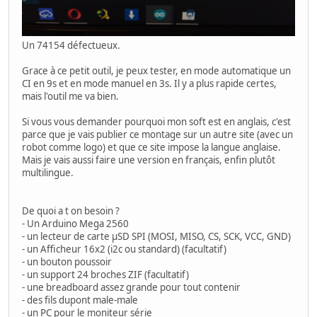
Un 74154 défectueux.
Grace à ce petit outil, je peux tester, en mode automatique un
CI en 9s et en mode manuel en 3s. Il y a plus rapide certes,
mais l'outil me va bien.
Si vous vous demander pourquoi mon soft est en anglais, c'est
parce que je vais publier ce montage sur un autre site (avec un
robot comme logo) et que ce site impose la langue anglaise.
Mais je vais aussi faire une version en français, enfin plutôt
multilingue.
De quoi a t on besoin ?
- Un Arduino Mega 2560
- un lecteur de carte µSD SPI (MOSI, MISO, CS, SCK, VCC, GND)
- un Afficheur 16x2 (i2c ou standard) (facultatif)
- un bouton poussoir
- un support 24 broches ZIF (facultatif)
- une breadboard assez grande pour tout contenir
- des fils dupont male-male
- un PC pour le moniteur série