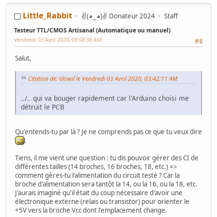
Mes Wip :
Little_Rabbit
✌(◕‿◕)✌ Donateur 2024
Staff
Arcade
:
Ma première borne JAMMA from scratch
-
Twin FourTrax
Namco/Atari
-
Crazy Taxi Sitdown
-
Mad Dog Mc Cree 50"
-
L'esprit de
Testeur TTL/CMOS Artisanal (Automatique ou manuel)
Noel 2014 (Wip Humanitaire)
Flippers
:
Gottlieb Magnotron
,
Bally Freedom
,
Gottlieb Hot Shot
,
Vendredi 03 Avril 2020, 09:08:38 AM
#8
Gottlieb Genesis
,
Data East Time Machine
,
Recel Lady Luck (Feu)
Jackpot
: Bally Golden Continental
Salut,
Hors Arcade
:
La construction de la GameRoom
-
Project D2KB
(Donkey Kong Key Box)
-
Testeur TTL/CMOS Artisanal
-
Moniteur Test
MPU Data East
Citation de: tilowil le Vendredi 03 Avril 2020, 03:42:11 AM
../.. qui va bouger rapidement car l'Arduino choisi me
détruit le PCB
Qu'entends-tu par là ? Je ne comprends pas ce que tu veux dire
.
Tiens, il me vient une question : tu dis pouvoir gérer des CI de
différentes tailles (14 broches, 16 broches, 18, etc.) =>
comment gères-tu l'alimentation du circuit testé ? Car la
broche d'alimentation sera tantôt la 14, ou la 16, ou la 18, etc.
J'aurais imaginé qu'il était du coup nécessaire d'avoir une
électronique externe (relais ou transistor) pour orienter le
+5V vers la broche Vcc dont l'emplacement change.