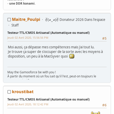
-
une DDR konami
.
Mes Wip :
Maitre_Poulpi
✌(◕‿◕)✌ Donateur 2026 Dans l'espace
Arcade
:
Ma première borne JAMMA from scratch
-
Twin FourTrax
Namco/Atari
-
Crazy Taxi Sitdown
-
Mad Dog Mc Cree 50"
-
L'esprit de
Staff
Noel 2014 (Wip Humanitaire)
Flippers
:
Gottlieb Magnotron
,
Bally Freedom
,
Gottlieb Hot Shot
,
Testeur TTL/CMOS Artisanal (Automatique ou manuel)
Gottlieb Genesis
,
Data East Time Machine
,
Recel Lady Luck (Feu)
Jeudi 02 Avril 2020, 15:56:56 PM
#5
Jackpot
: Bally Golden Continental
Hors Arcade
:
La construction de la GameRoom
-
Project D2KB
Moi aussi, ça dépasse mes compétences mais j'ai tout lu.
(Donkey Kong Key Box)
-
Testeur TTL/CMOS Artisanal
-
Moniteur Test
Je trouve ça super de s'occuper de la sorte avec les moyens à
MPU Data East
disposition, un peu à la MacGyver quoi
May the Gamooforce be with you !
À partir du moment où un fou sait qu'il l'est, peut-on toujours le
nommer ainsi ?
Boulot, rétro, dodo... et un peu (beaucoup) de TATC© (Touche A Tout
Compulsif)...
kroustibat
Le WIP en slip et le hack Sega en Pijama !
Poulpi's world
Testeur TTL/CMOS Artisanal (Automatique ou manuel)
Jeudi 02 Avril 2020, 18:12:42 PM
#6