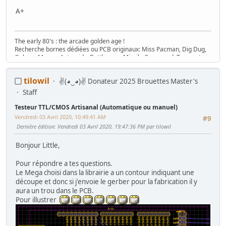
A+
The early 80's : the arcade golden age !
Recherche bornes dédiées ou PCB originaux: Miss Pacman, Dig Dug,
Galaga, Mappy, Asteroids, Battlezone, Missile Command, Tempest,
Star Wars, Donkey Kong (+ Jr), Mario Bros, Moon Patrol, Defender,
Joust, Frogger, Gyruss, Pooyan, Space Tactics, Zaxxon, etc. Flip :
tilowil
✌(◕‿◕)✌ Donateur 2025 Brouettes Master's
Gottlieb des années 80 (Spirit, Amazon Hunt, ...), Baby Pac Man.
Divers : Ice Cold Beer =>
Trois fois rien quoi !
Staff
Ma
séance sur le divan
: c'est grave Docteur ?
Testeur TTL/CMOS Artisanal (Automatique ou manuel)
Ma
gaming room
, ma
storage room
Vendredi 03 Avril 2020, 10:49:41 AM
#9
Dernière édition
: Vendredi 03 Avril 2020, 19:47:36 PM par tilowil
Bonjour Little,
Pour répondre a tes questions.
Le Mega choisi dans la librairie a un contour indiquant une
découpe et donc si j'envoie le gerber pour la fabrication il y
aura un trou dans le PCB.
Pour illustrer