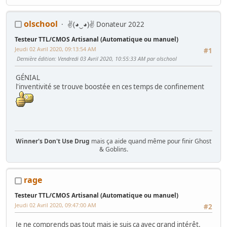
Mes Wip :
olschool
✌(◕‿◕)✌ Donateur 2022
Arcade
:
Ma première borne JAMMA from scratch
-
Twin FourTrax
Namco/Atari
-
Crazy Taxi Sitdown
-
Mad Dog Mc Cree 50"
-
L'esprit de
Testeur TTL/CMOS Artisanal (Automatique ou manuel)
Noel 2014 (Wip Humanitaire)
Flippers
:
Gottlieb Magnotron
,
Bally Freedom
,
Gottlieb Hot Shot
,
Jeudi 02 Avril 2020, 09:13:54 AM
#1
Gottlieb Genesis
,
Data East Time Machine
,
Recel Lady Luck (Feu)
Dernière édition
: Vendredi 03 Avril 2020, 10:55:33 AM par olschool
Jackpot
: Bally Golden Continental
Hors Arcade
:
La construction de la GameRoom
-
Project D2KB
GÉNIAL
(Donkey Kong Key Box)
-
Testeur TTL/CMOS Artisanal
-
Moniteur Test
l'inventivité se trouve boostée en ces temps de confinement
MPU Data East
Winner's Don't Use Drug
mais ça aide quand même pour finir Ghost
& Goblins.
www.lejrs.com
www.privategameroom.fr
rage
Citation de: ducatman1098 le Lundi 05 Novembre 2018,
Testeur TTL/CMOS Artisanal (Automatique ou manuel)
22:45:37 PM
Jeudi 02 Avril 2020, 09:47:00 AM
#2
En rentrant le camion au garage, je me suis aperçu
Je ne comprends pas tout mais je suis ça avec grand intérêt.