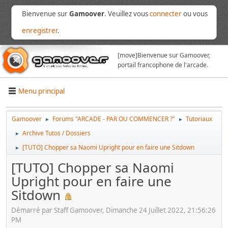
Bienvenue sur
Gamoover
. Veuillez vous
connecter
ou vous
enregistrer
.
[move]
Bienvenue sur Gamoover,
portail francophone de l'arcade.
Menu principal
Gamoover
Forums "ARCADE - PAR OU COMMENCER ?"
Tutoriaux
►
►
Archive Tutos / Dossiers
►
[TUTO] Chopper sa Naomi Upright pour en faire une Sitdown
►
[TUTO] Chopper sa Naomi
Upright pour en faire une
Sitdown
Démarré par Staff Gamoover, Dimanche 24 Juillet 2022, 21:56:26
PM