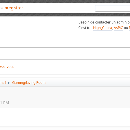
us
enregistrer
.
Besoin de contacter un admin po
C'est ici :
High_Cobra
,
AsPiC
ou
ivez-vous
ms !
Gaming/Living Room
►
01 PM