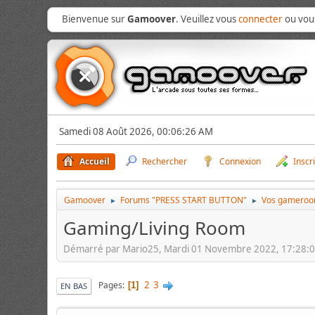
Bienvenue sur
Gamoover
. Veuillez vous
connecter
ou vo
Samedi 08 Août 2026, 00:06:26 AM
Accueil
Rechercher
Connexion
Inscr
Gamoover
Forums "PRESS START BUTTON"
Vos gameroo
►
►
Gaming/Living Room
Démarré par Mario25, Mardi 01 Novembre 2022, 17:28:
2
3
Pages
1
EN BAS