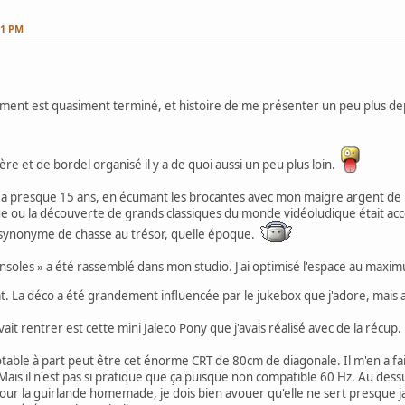
01 PM
nt est quasiment terminé, et histoire de me présenter un peu plus depui
re et de bordel organisé il y a de quoi aussi un peu plus loin.
y a presque 15 ans, en écumant les brocantes avec mon maigre argent de p
 ou la découverte de grands classiques du monde vidéoludique était acce
 synonyme de chasse au trésor, quelle époque.
consoles » a été rassemblé dans mon studio. J'ai optimisé l'espace au maxim
at. La déco a été grandement influencée par le jukebox que j'adore, mais
ait rentrer est cette mini Jaleco Pony que j'avais réalisé avec de la récup.
otable à part peut être cet énorme CRT de 80cm de diagonale. Il m'en a f
Mais il n'est pas si pratique que ça puisque non compatible 60 Hz. Au des
Pour la guirlande homemade, je dois bien avouer qu'elle ne sert presque j