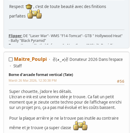
Respect
, c'est de toute beauté avec des finitions
parfaites
Flipper:
DE "Laser War"- WMS "F14-Tomcat"- GTB " Hollywood Heat"
- Bally "Black Pyramid"
Borne:
Konami "Lethal Enforcers" - New Game "N'Styl"- René Pierre
1982 - Jeutel Neo Geo 16/9 - Simulateur Twin Konami "Midnight Run
Road Fighter 2"
Maitre_Poulpi
✌(◕‿◕)✌ Donateur 2026 Dans l'espace
Jeu/Système de jeu:
53 PCB Jamma, 7 cartouches MVS, slot Neo-Geo
MV-1T, MV-2F, MV-4F, MV-6F
Staff
Console:
Nintendo SNES 2CHIP, SNES 1CHIP-02 + 43 jeux
Borne d'arcade format vertical (Tate)
Mardi 26 Mai 2026, 12:30:38 PM
#56
Super chouette, j'adore les détails.
L'écran e-ink est une bonne idée je trouve. Ca fait un petit
moment que je zieute cette techno pour de l'affichage enrichi
sur un projet pro, ça a pas mal évolué et les coûts baissent.
Pour la plaque arrière je ne la trouve pas inutile au contraire
même et je trouve ça super classe