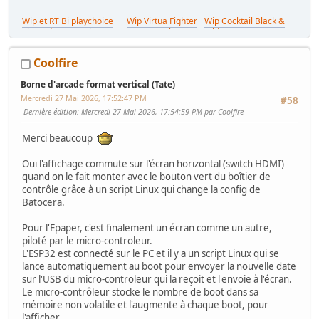
Wip et RT Bi playchoice
Wip Virtua Fighter
Wip Cocktail Black &
nintendo (Nes cab) /
(Saturn Cab) /
White Gamoover /
Wip et RT Egret II /
Wishlist
Coolfire
Borne d'arcade format vertical (Tate)
Mercredi 27 Mai 2026, 17:52:47 PM
#58
Dernière édition
: Mercredi 27 Mai 2026, 17:54:59 PM par Coolfire
Merci beaucoup
Oui l'affichage commute sur l'écran horizontal (switch HDMI)
quand on le fait monter avec le bouton vert du boîtier de
contrôle grâce à un script Linux qui change la config de
Batocera.
Pour l'Epaper, c'est finalement un écran comme un autre,
piloté par le micro-controleur.
L'ESP32 est connecté sur le PC et il y a un script Linux qui se
lance automatiquement au boot pour envoyer la nouvelle date
sur l'USB du micro-controleur qui la reçoit et l'envoie à l'écran.
Le micro-contrôleur stocke le nombre de boot dans sa
mémoire non volatile et l'augmente à chaque boot, pour
l'afficher.