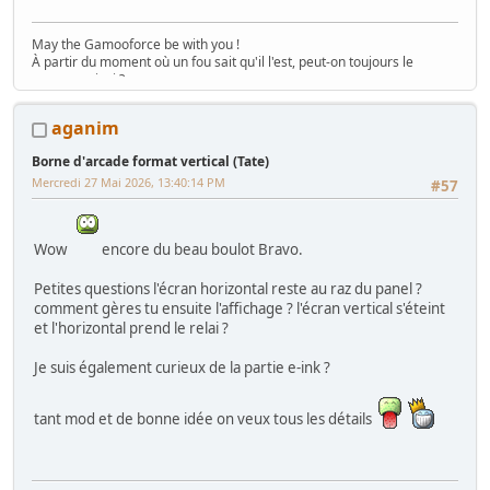
May the Gamooforce be with you !
À partir du moment où un fou sait qu'il l'est, peut-on toujours le
nommer ainsi ?
Boulot, rétro, dodo... et un peu (beaucoup) de TATC© (Touche A Tout
Compulsif)...
aganim
Le WIP en slip et le hack Sega en Pijama !
Poulpi's world
Borne d'arcade format vertical (Tate)
Mercredi 27 Mai 2026, 13:40:14 PM
#57
Wow
encore du beau boulot Bravo.
Petites questions l'écran horizontal reste au raz du panel ?
comment gères tu ensuite l'affichage ? l'écran vertical s'éteint
et l'horizontal prend le relai ?
Je suis également curieux de la partie e-ink ?
tant mod et de bonne idée on veux tous les détails