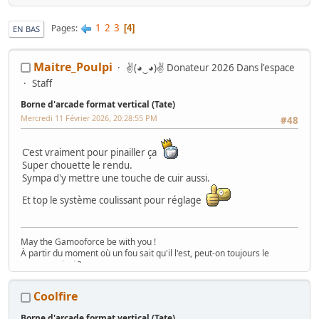
1
2
3
Pages
4
EN BAS
Maitre_Poulpi
✌(◕‿◕)✌ Donateur 2026 Dans l'espace
Staff
Borne d'arcade format vertical (Tate)
Mercredi 11 Février 2026, 20:28:55 PM
#48
C'est vraiment pour pinailler ça
Super chouette le rendu.
Sympa d'y mettre une touche de cuir aussi.
Et top le système coulissant pour réglage
May the Gamooforce be with you !
À partir du moment où un fou sait qu'il l'est, peut-on toujours le
nommer ainsi ?
Boulot, rétro, dodo... et un peu (beaucoup) de TATC© (Touche A Tout
Compulsif)...
Coolfire
Le WIP en slip et le hack Sega en Pijama !
Poulpi's world
Borne d'arcade format vertical (Tate)