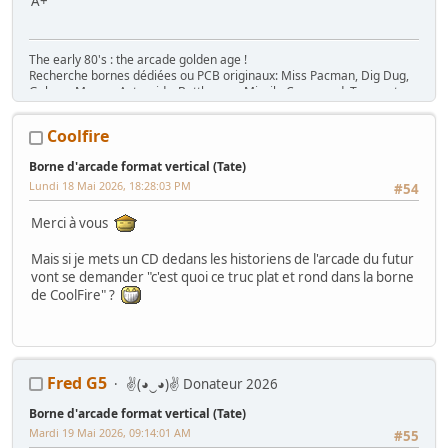
A+
The early 80's : the arcade golden age !
Recherche bornes dédiées ou PCB originaux: Miss Pacman, Dig Dug,
Galaga, Mappy, Asteroids, Battlezone, Missile Command, Tempest,
Star Wars, Donkey Kong (+ Jr), Mario Bros, Moon Patrol, Defender,
Joust, Frogger, Gyruss, Pooyan, Space Tactics, Zaxxon, etc. Flip :
Coolfire
Gottlieb des années 80 (Spirit, Amazon Hunt, ...), Baby Pac Man.
Divers : Ice Cold Beer =>
Trois fois rien quoi !
Borne d'arcade format vertical (Tate)
Ma
séance sur le divan
: c'est grave Docteur ?
Lundi 18 Mai 2026, 18:28:03 PM
#54
Ma
gaming room
, ma
storage room
Merci à vous
Mais si je mets un CD dedans les historiens de l'arcade du futur
vont se demander "c'est quoi ce truc plat et rond dans la borne
de CoolFire" ?
Fred G5
✌(◕‿◕)✌ Donateur 2026
Borne d'arcade format vertical (Tate)
Mardi 19 Mai 2026, 09:14:01 AM
#55