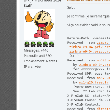
✌(◕‿◕)✌ Donateur 2024
Staff
Salut,
Je confirme, je l'ai remarq
Si ça peut aider, voici le sou
Return-Path: <webmast
Received: from 
zimbra
zimbra-e9-04.priv.pr
Messages: 7446
zimbra-e9-04.priv.pr
Patrouille anti-SEO
 (CET)
Received: from 
mo578.
Emplacement: Nantes
   by 
zimbra-e9-04.pr
IP archivée
   for <xxxxxx@xxxx.f
Received-SPF: pass (m
Received: from 
mo578.
   by 
mx1-g20.free.fr
   (version=TLSv1.2 c
   Sun, 22 Feb 2026 1
X-ProXaD-SC: state=HA
X-ProXaD-Cause: dmFkZ
X-ProXaD-Context: 
Received: from 
direct