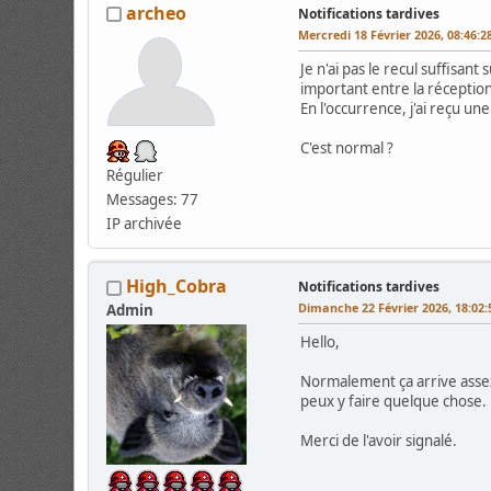
archeo
Notifications tardives
Mercredi 18 Février 2026, 08:46:
Je n'ai pas le recul suffisant
important entre la réception
En l'occurrence, j'ai reçu u
C'est normal ?
Régulier
Messages: 77
IP archivée
High_Cobra
Notifications tardives
Dimanche 22 Février 2026, 18:02
Admin
Hello,
Normalement ça arrive assez r
peux y faire quelque chose.
Merci de l'avoir signalé.