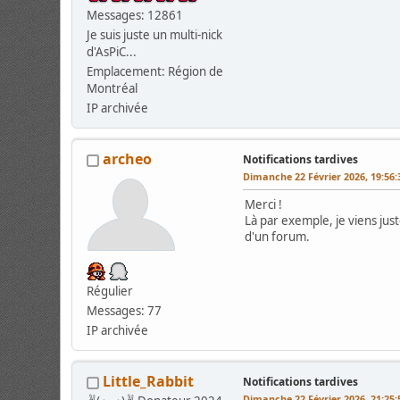
Messages: 12861
Je suis juste un multi-nick
d'AsPiC...
Emplacement: Région de
Montréal
IP archivée
archeo
Notifications tardives
Dimanche 22 Février 2026, 19:56
Merci !
Là par exemple, je viens jus
d'un forum.
Régulier
Messages: 77
IP archivée
Little_Rabbit
Notifications tardives
Dimanche 22 Février 2026, 21:25