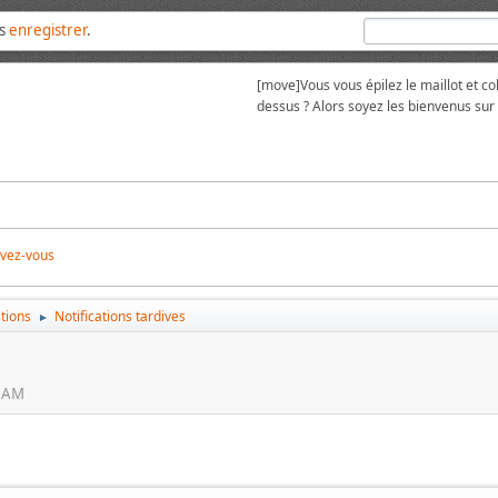
us
enregistrer
.
[move]
Vous vous épilez le maillot et 
dessus ? Alors soyez les bienvenus su
ivez-vous
tions
Notifications tardives
►
8 AM