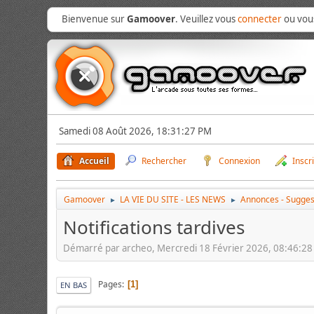
Bienvenue sur
Gamoover
. Veuillez vous
connecter
ou vo
Samedi 08 Août 2026, 18:31:27 PM
Accueil
Rechercher
Connexion
Inscr
Gamoover
LA VIE DU SITE - LES NEWS
Annonces - Sugges
►
►
Notifications tardives
Démarré par archeo, Mercredi 18 Février 2026, 08:46:2
Pages
1
EN BAS