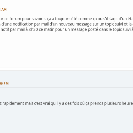
28 AM
 sur ce forum pour savoir si ça a toujours été comme ça ou s'il s'agit d'un éta
 d'une notification par mail d'un nouveau message sur un topic suivi et l
ne notif par mail à 8h30 ce matin pour un message posté dans le topic suiv
:56 PM
apidement mais c'est vrai qu'il y a des fois où ça prends plusieurs heures...