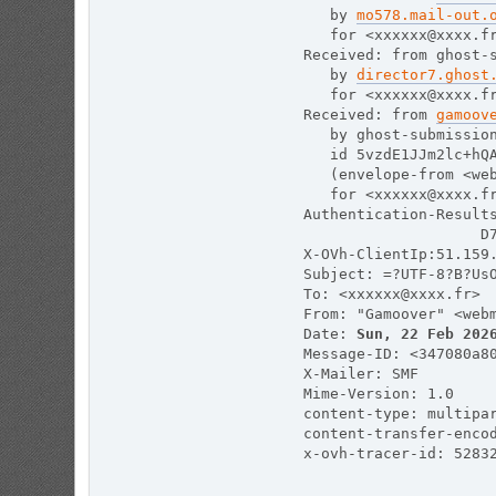
   by 
mo578.mail-out.
   for <xxxxxx@xxxx.f
Received: from ghost-
   by 
director7.ghost
   for <xxxxxx@xxxx.f
Received: from 
gamoov
   by ghost-submissio
   id 5vzdE1JJm2lc+hQ
   (envelope-from <we
   for <xxxxxx@xxxx.f
Authentication-Result
                    D
X-OVh-ClientIp:51.159
Subject: =?UTF-8?B?Us
To: <xxxxxx@xxxx.fr>
From: "Gamoover" <web
Date: 
Sun, 22 Feb 202
Message-ID: <347080a8
X-Mailer: SMF
Mime-Version: 1.0
content-type: multipa
content-transfer-enco
x-ovh-tracer-id: 5283