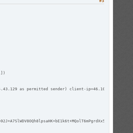
#3
1])
5.43.129 as permitted sender) client-ip=46.105.43.129; e
b92J+A7SlWDV8OQh8lpsaHK+bE1k6t+MQolT6mPgrdXx5hVt2Rhjmy/i