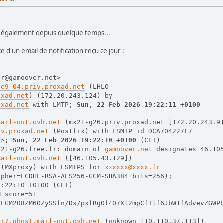
ué également depuis quelque temps...
rce d'un email de notification reçu ce jour :
er@gamoover.net>
-e9-04.priv.proxad.net
 (LHLO
oxad.net
) (172.20.243.124) by
oxad.net
 with LMTP; 
Sun, 22 Feb 2026 19:22:11 +0100
mail-out.ovh.net
 (mx21-g26.priv.proxad.net [172.20.243.9
iv.proxad.net
 (Postfix) with ESMTP id DCA704227F7
r>; 
Sun, 22 Feb 2026 19:22:10 +0100
 (CET)
x21-g26.free.fr: domain of 
gamoover.net
 designates 46.10
mail-out.ovh.net
 ([46.105.43.129])
 (MXproxy) with ESMTPS for 
xxxxxx@xxxx.fr
ipher=ECDHE-RSA-AES256-GCM-SHA384 bits=256);
9:22:10 +0100 (CET)
M score=51
TEGM208ZM6OZySSfn/Ds/pxfRgOf407Xl2mpCfTlf6JbW1fAdvevZGWP
or7.ghost.mail-out.ovh.net
 (unknown [10.110.37.113])