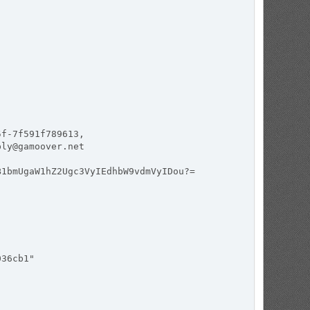
5f-7f591f789613,
ply@gamoover.net
B1bmUgaW1hZ2Ugc3VyIEdhbW9vdmVyIDou?=
036cb1"