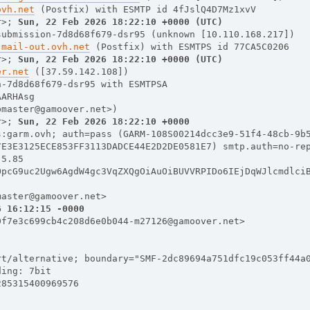
ovh.net
 (Postfix) with ESMTP id 4fJslQ4D7Mz1xvV
r>; 
Sun, 22 Feb 2026 18:22:10 +0000 (UTC)
submission-7d8d68f679-dsr95 (unknown [10.110.168.217])
.mail-out.ovh.net
 (Postfix) with ESMTPS id 77CA5C0206
r>; 
Sun, 22 Feb 2026 18:22:10 +0000 (UTC)
er.net
 ([37.59.142.108])
n-7d8d68f679-dsr95 with ESMTPSA
AARHAsg
bmaster@gamoover.net>)
r>; 
Sun, 22 Feb 2026 18:22:10 +0000
s:garm.ovh; auth=pass (GARM-108S00214dcc3e9-51f4-48cb-9b
7E3E3125ECE853FF3113DADCE44E2D2DE0581E7) smtp.auth=no-re
.5.85
OpcG9uc2Ugw6AgdW4gc3VqZXQgOiAuOiBUVVRPIDo6IEjDqWJlcmdlci
master@gamoover.net>
6 16:12:15 -0000
0f7e3c699cb4c208d6e0b044-m27126@gamoover.net>
rt/alternative; boundary="SMF-2dc89694a751dfc19c053ff44a
ding: 7bit
285315400969576