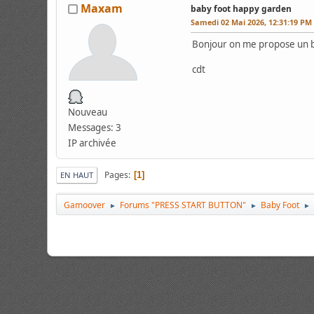
Maxam
baby foot happy garden
Samedi 02 Mai 2026, 12:31:19 PM
Bonjour on me propose un ba
cdt
Nouveau
Messages: 3
IP archivée
Pages
1
EN HAUT
Gamoover
Forums "PRESS START BUTTON"
Baby Foot
►
►
►