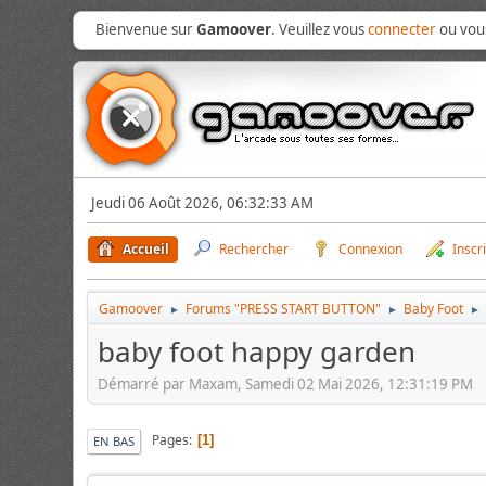
Bienvenue sur
Gamoover
. Veuillez vous
connecter
ou vo
Jeudi 06 Août 2026, 06:32:33 AM
Accueil
Rechercher
Connexion
Inscr
Gamoover
Forums "PRESS START BUTTON"
Baby Foot
►
►
►
baby foot happy garden
Démarré par Maxam, Samedi 02 Mai 2026, 12:31:19 PM
Pages
1
EN BAS