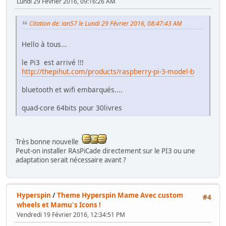
Lundi 29 Février 2016, 09:16:26 AM
Citation de: ian57 le Lundi 29 Février 2016, 08:47:43 AM
Hello à tous...
le Pi3 est arrivé !!!
http://thepihut.com/products/raspberry-pi-3-model-b
bluetooth et wifi embarqués....
quad-core 64bits pour 30livres
Très bonne nouvelle
Peut-on installer RAsPiCade directement sur le PI3 ou une
adaptation serait nécessaire avant ?
Hyperspin
/
Theme Hyperspin Mame Avec custom
#4
wheels et Mamu's Icons !
Vendredi 19 Février 2016, 12:34:51 PM