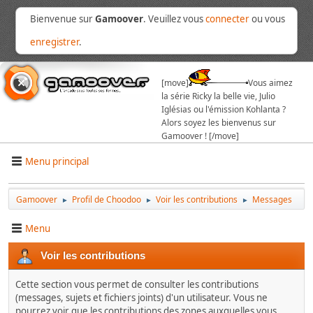
Bienvenue sur
Gamoover
. Veuillez vous
connecter
ou vous
enregistrer
.
[move]
Vous aimez
la série Ricky la belle vie, Julio
Iglésias ou l'émission Kohlanta ?
Alors soyez les bienvenus sur
Gamoover ! [/move]
Menu principal
Gamoover
Profil de Choodoo
Voir les contributions
Messages
►
►
►
Menu
Voir les contributions
Cette section vous permet de consulter les contributions
(messages, sujets et fichiers joints) d'un utilisateur. Vous ne
pourrez voir que les contributions des zones auxquelles vous