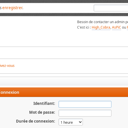
us
enregistrer
.
Besoin de contacter un admin po
C'est ici :
High_Cobra
,
AsPiC
ou
ivez-vous
onnexion
Identifiant:
Mot de passe:
Durée de connexion: