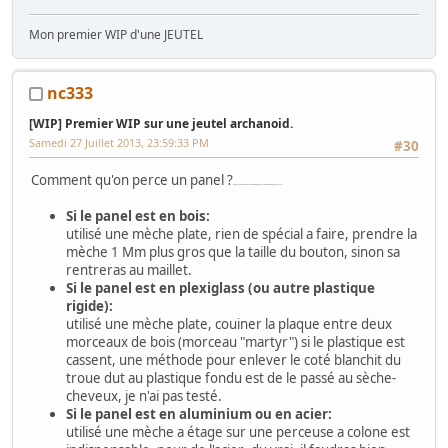
Mon premier WIP d'une JEUTEL
nc333
[WIP] Premier WIP sur une jeutel archanoid.
Samedi 27 Juillet 2013, 23:59:33 PM
#30
Comment qu'on perce un panel ?
(venez pas me dire qu'y a une faute la dedans, c'est juste le patois savoyard)
Si le panel est en bois:
utilisé une mèche plate, rien de spécial a faire, prendre la
mèche 1 Mm plus gros que la taille du bouton, sinon sa
rentreras au maillet.
Si le panel est en plexiglass (ou autre plastique
rigide):
utilisé une mèche plate, couiner la plaque entre deux
morceaux de bois (morceau "martyr") si le plastique est
cassent, une méthode pour enlever le coté blanchit du
troue dut au plastique fondu est de le passé au sèche-
cheveux, je n'ai pas testé.
Si le panel est en aluminium ou en acier:
utilisé une mèche a étage sur une perceuse a colone est