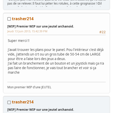
pas de se relever. Il faut lui péter les rotules, à cette grognasse ! Œil
pour œil, dent pour dent ! « Essaie un peu de te relever, maintenant,
traînée ! »" Caves Johnson, 1980
trasher214
[WIP] Premier WIP sur une jeutel archanoid.
La présentation c'est
ICI
Jeudi 13 Juin 2013, 15:42:39 PM
#22
Super merci !!
J'avait trouver les plans pour le panel. Pou l'intérieur c'est déjà
vide, j'attends un crt ou un gros tube de 50-54 cm de LARGE
pour être a l'aise lors des jeux a deux.
J'ai fait un branchement de un bouton et un joystick mais ça n'a
pas l'aire de fonctionner, je vais tout brancher et voir si ça
marche
Mon premier WIP d'une JEUTEL
trasher214
[WIP] Premier WIP sur une jeutel archanoid.