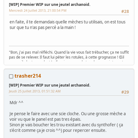
[WIP] Premier WIP sur une jeutel archanoid.
Mercredi 24 Juillet 2013, 21:00:54 PM
#28
en faite, il te demandais quelle mèches tu utilisais, on est tous
sur que tu n'as pas percé a la main !
"Bon, j'ai pas mal réfléchi. Quand la vie vous fait trébucher, ça ne suffit
pas de se relever. Il faut lui péter les rotules, à cette grognasse ! Œil
pour œil, dent pour dent ! « Essaie un peu de te relever, maintenant,
traînée ! »" Caves Johnson, 1980
trasher214
[WIP] Premier WIP sur une jeutel archanoid.
La présentation c'est
ICI
Jeudi 25 Juillet 2013, 01:51:32 AM
#29
Mdr ^^
Je pense le faire avec une scie cloche. Ou une grosse mèche a
voir vu que le panel est pas tres épais.
Sinon je vais boucher les trou existant avec du synthofer ( ça
s'écrit comme ça je crois ^^) pour repercer ensuite.