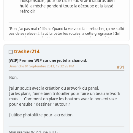
indispensable, pour de l'acier -du vrai- il faudras bien
huilé la mèche pendent toute la découpe et la laissé
refroidir
"Bon, j'ai pas mal réfléchi. Quand la vie vous fait trébucher, ça ne suffit
pas de se relever. Il faut lui péter les rotules, à cette grognasse ! Œil
pour œil, dent pour dent ! « Essaie un peu de te relever, maintenant,
traînée ! »" Caves Johnson, 1980
trasher214
[WIP] Premier WIP sur une jeutel archanoid.
La présentation c'est
ICI
Dimanche 01 Septembre 2013, 12:32:28 PM
#31
Bon,
j'ai un soucis avec la création du artwork du panel.
J'ai les plans, j'aime bien trifouiller pour faire un beau artwork
mais .... Comment on place les boutons avec le bon entraxe
pour ensuite " dessiner " autour ?
J'utilise photofiltre pour la création.
Mon premier WIP d'une JEUTEL