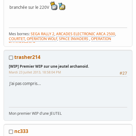
branchée sur le 220V
Mes bornes:
SEGA RALLY 2
,
ARCADES ELECTRONIC ARCA 2500
,
COURTET
,
OPERATION WOLF
,
SPACE INVADERS
,
OPERATION
THUNDERBOLT
et
MES VENTES
et
ma GAME ROOM
trasher214
mon enseigne SEGA
mes tabourets made in Tarn
[WIP] Premier WIP sur une jeutel archanoid.
Ma René Pierre minie
Mardi 23 Juillet 2013, 18:58:04 PM
#27
J'ai pas compris...
Mon premier WIP d'une JEUTEL
nc333