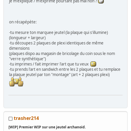
je m'explique / m'exprime pourtant pas mal non ?
on récapépète:
-tu mesure ton marquee jeutel (la plaque qui s'illumine)
(longueur + largeur)
-tu découpes 2 plaques de plexi identiques de même
dimensions
(plaques dispo au magasin de bricolage du coin sous le nom
"verre synthétique")
-tu imprimes / fait imprimer l'art que tu veux
-tu prends l'art en sandwich entre les 2 plaques et tu remplace
la plaque jeutel par ton "montage" (art + 2 plaques plexi)
trasher214
[WIP] Premier WIP sur une jeutel archanoid.