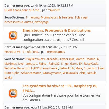
Dernier message:
Lundi 19 Juin 2023, 19:12:33 PM
Quels shops pour du t-mo...
par
mike2901
Sous-Sections
T-molding
Monnayeurs & Serrures
Eclairage
Accessoires & autres
Nettoyage
Emulateurs, Frontends & Distributions
Quel Emulateur ou Frontend choisir ? Une
configuration aux ptits oignons ? C'est ici !
Dernier message:
Samedi 08 Août 2026, 23:33:20 PM
RetroBat V8 - EmulationS...
par
lorenzolamas
Sous-Sections
PlayRetro (ex Hardcade)
Hyperspin
Mame - Mame 32
Maximus
Livemamecab
Raine - Raine32
Singe
Game EX
RaspiCade
RetroPie
RecalBox
HAPPI Game Center
Retro Arch
Mala
CrossBox
Final
Burn Alpha
AdvanceMame
Groovymame
Winkawaks
ZiNc
Nebula
Lakka
Les systèmes hardware : PC, Raspberry PI,
FPGA...
Vos configurations Hardware pour faire tourner vos
émulateurs !
Dernier message:
Jeudi 18 Juin 2026, 09:41:38 AM