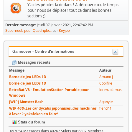
Y'a des pépites la dedans ! A découvrir ici, le temps
pour nous de déplacer tout ca dans les bonnes
sections ;)
Dernier message:
Jeudi 07 Janvier 2021, 22:47:42 PM
Supernoob pour Quadriple...
par
Keyjee
Gamoover - Centre d'informations
Messages récents
Message
Auteur
Borne de jeu LEDs 1D
Amano J
Borne de jeu LEDs 1D
Coolfire
RetroBat V8 - EmulationStation Portable pour
lorenzolamas
Windows
[WIP] Monster Bash
Aganyte
WIP 46%.Les candycabs japonaises..des machines
fiend41
à laver ? yakafokon en faire!
Stats du forum
697054 Messages dans 40262 Sujets par 6807 Membres