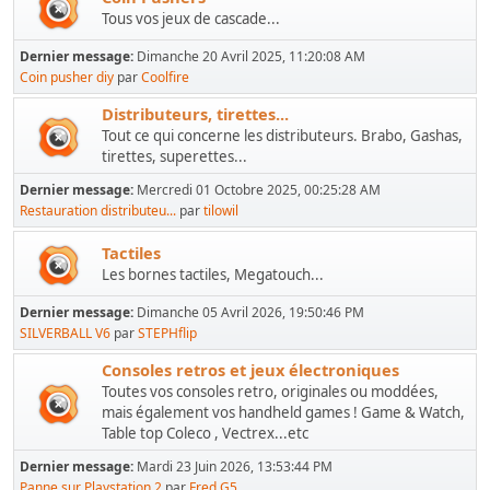
Tous vos jeux de cascade...
Dernier message:
Dimanche 20 Avril 2025, 11:20:08 AM
Coin pusher diy
par
Coolfire
Distributeurs, tirettes...
Tout ce qui concerne les distributeurs. Brabo, Gashas,
tirettes, superettes...
Dernier message:
Mercredi 01 Octobre 2025, 00:25:28 AM
Restauration distributeu...
par
tilowil
Tactiles
Les bornes tactiles, Megatouch...
Dernier message:
Dimanche 05 Avril 2026, 19:50:46 PM
SILVERBALL V6
par
STEPHflip
Consoles retros et jeux électroniques
Toutes vos consoles retro, originales ou moddées,
mais également vos handheld games ! Game & Watch,
Table top Coleco , Vectrex...etc
Dernier message:
Mardi 23 Juin 2026, 13:53:44 PM
Panne sur Playstation 2
par
Fred G5