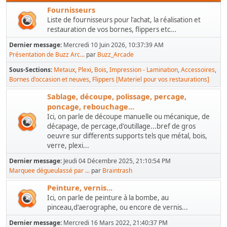
Fournisseurs
Liste de fournisseurs pour l'achat, la réalisation et
restauration de vos bornes, flippers etc...
Dernier message:
Mercredi 10 Juin 2026, 10:37:39 AM
Présentation de Buzz Arc...
par
Buzz_Arcade
Sous-Sections
Metaux
Plexi
Bois
Impression - Lamination
Accessoires
Bornes d'occasion et neuves
Flippers [Materiel pour vos restaurations]
Sablage, découpe, polissage, percage,
poncage, rebouchage...
Ici, on parle de découpe manuelle ou mécanique, de
décapage, de percage,d'outillage...bref de gros
oeuvre sur differents supports tels que métal, bois,
verre, plexi...
Dernier message:
Jeudi 04 Décembre 2025, 21:10:54 PM
Marquee dégueulassé par ...
par
Braintrash
Peinture, vernis...
Ici, on parle de peinture à la bombe, au
pinceau,d'aerographe, ou encore de vernis...
Dernier message:
Mercredi 16 Mars 2022, 21:40:37 PM