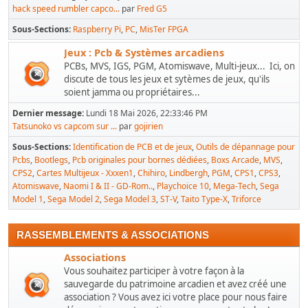
hack speed rumbler capco...
par
Fred G5
Sous-Sections
Raspberry Pi
PC
MisTer FPGA
Jeux : Pcb & Systèmes arcadiens
PCBs, MVS, IGS, PGM, Atomiswave, Multi-jeux... Ici, on
discute de tous les jeux et sytèmes de jeux, qu'ils
soient jamma ou propriétaires...
Dernier message:
Lundi 18 Mai 2026, 22:33:46 PM
Tatsunoko vs capcom sur ...
par
gojirien
Sous-Sections
Identification de PCB et de jeux
Outils de dépannage pour
Pcbs
Bootlegs
Pcb originales pour bornes dédiées
Boxs Arcade
MVS
CPS2
Cartes Multijeux - Xxxen1
Chihiro
Lindbergh
PGM
CPS1
CPS3
Atomiswave
Naomi I & II - GD-Rom..
Playchoice 10
Mega-Tech
Sega
Model 1
Sega Model 2
Sega Model 3
ST-V
Taito Type-X
Triforce
RASSEMBLEMENTS & ASSOCIATIONS
Associations
Vous souhaitez participer à votre façon à la
sauvegarde du patrimoine arcadien et avez créé une
association ? Vous avez ici votre place pour nous faire