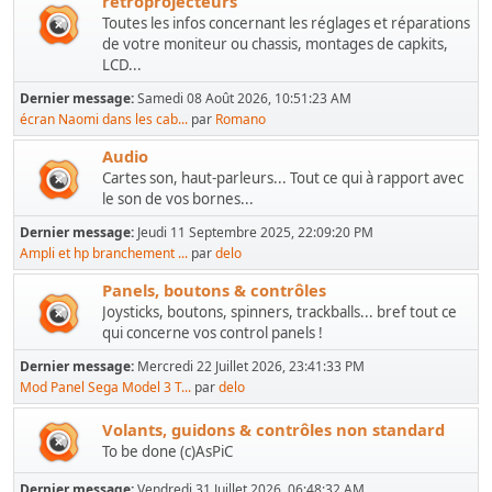
rétroprojecteurs
Toutes les infos concernant les réglages et réparations
de votre moniteur ou chassis, montages de capkits,
LCD...
Dernier message:
Samedi 08 Août 2026, 10:51:23 AM
écran Naomi dans les cab...
par
Romano
Audio
Cartes son, haut-parleurs... Tout ce qui à rapport avec
le son de vos bornes...
Dernier message:
Jeudi 11 Septembre 2025, 22:09:20 PM
Ampli et hp branchement ...
par
delo
Panels, boutons & contrôles
Joysticks, boutons, spinners, trackballs... bref tout ce
qui concerne vos control panels !
Dernier message:
Mercredi 22 Juillet 2026, 23:41:33 PM
Mod Panel Sega Model 3 T...
par
delo
Volants, guidons & contrôles non standard
To be done (c)AsPiC
Dernier message:
Vendredi 31 Juillet 2026, 06:48:32 AM