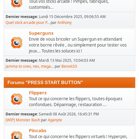
Tous vos sticks arcade ! Pimpés, fabriqués,
customisés...
Dernier message:
Lundi 15 Décembre 2025, 09:06:55 AM
Quel stick arcade pour P...
par
Anthony
Superguns
Envie de vous bricoler un Supergun en attendant
votre borne rêvée , ou simplement pour tester vos
jeux... Toutes les soluces ici !
Dernier message:
Mardi 13 Mai 2025, 10:04:03 AM
Jamma to snes, nes, mega...
par
Benoit33
Forums "PRESS START BUTTON"
Flippers
Tout ce qui concerne les flippers, toutes époques
confondues. Dépannage, restauration ...
Dernier message:
Samedi 08 Août 2026, 16:45:31 PM
[WIP] Monster Bash
par
Aganyte
Pincabs
Tout ce qui concerne les flippers virtuels ! Hyperpin,