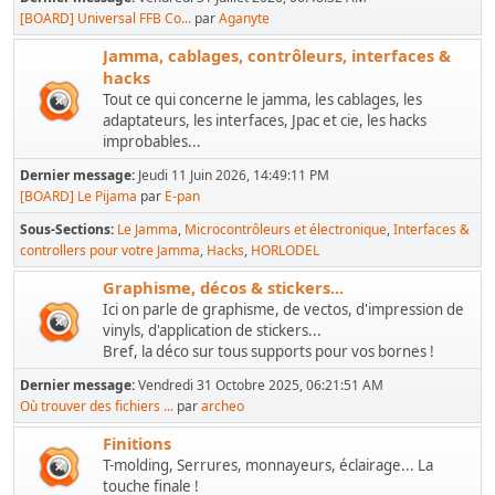
[BOARD] Universal FFB Co...
par
Aganyte
Jamma, cablages, contrôleurs, interfaces &
hacks
Tout ce qui concerne le jamma, les cablages, les
adaptateurs, les interfaces, Jpac et cie, les hacks
improbables...
Dernier message:
Jeudi 11 Juin 2026, 14:49:11 PM
[BOARD] Le Pijama
par
E-pan
Sous-Sections
Le Jamma
Microcontrôleurs et électronique
Interfaces &
controllers pour votre Jamma
Hacks
HORLODEL
Graphisme, décos & stickers...
Ici on parle de graphisme, de vectos, d'impression de
vinyls, d'application de stickers...
Bref, la déco sur tous supports pour vos bornes !
Dernier message:
Vendredi 31 Octobre 2025, 06:21:51 AM
Où trouver des fichiers ...
par
archeo
Finitions
T-molding, Serrures, monnayeurs, éclairage... La
touche finale !