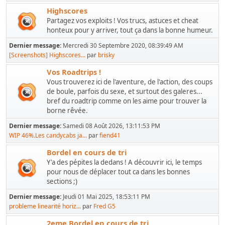
Highscores
Partagez vos exploits ! Vos trucs, astuces et cheat
honteux pour y arriver, tout ça dans la bonne humeur.
Dernier message:
Mercredi 30 Septembre 2020, 08:39:49 AM
[Screenshots] Highscores...
par
brisky
Vos Roadtrips !
Vous trouverez ici de l'aventure, de l'action, des coups
de boule, parfois du sexe, et surtout des galeres...
bref du roadtrip comme on les aime pour trouver la
borne rêvée.
Dernier message:
Samedi 08 Août 2026, 13:11:53 PM
WIP 46%.Les candycabs ja...
par
fiend41
Bordel en cours de tri
Y'a des pépites la dedans ! A découvrir ici, le temps
pour nous de déplacer tout ca dans les bonnes
sections ;)
Dernier message:
Jeudi 01 Mai 2025, 18:53:11 PM
probleme linearité horiz...
par
Fred G5
2eme Bordel en cours de tri