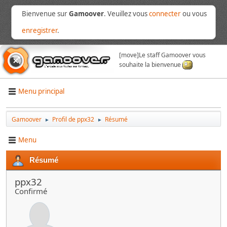
Bienvenue sur
Gamoover
. Veuillez vous
connecter
ou vous
enregistrer
.
[move]
Le staff Gamoover vous
souhaite la bienvenue
Menu principal
Gamoover
Profil de ppx32
Résumé
►
►
Menu
Résumé
ppx32
Confirmé