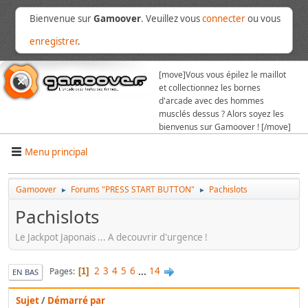
Bienvenue sur
Gamoover
. Veuillez vous
connecter
ou vous
enregistrer
.
[move]
Vous vous épilez le maillot
et collectionnez les bornes
d'arcade avec des hommes
musclés dessus ? Alors soyez les
bienvenus sur Gamoover ! [/move]
Menu principal
Gamoover
Forums "PRESS START BUTTON"
Pachislots
►
►
Pachislots
Le Jackpot Japonais ... A decouvrir d'urgence !
2
3
4
5
6
...
14
Pages
1
EN BAS
Sujet
/
Démarré par