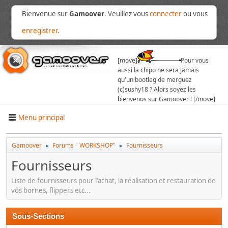
Bienvenue sur
Gamoover
. Veuillez vous
connecter
ou vous
enregistrer
.
[move]
Pour vous
aussi la chipo ne sera jamais
qu'un bootleg de merguez
(c)sushy18 ? Alors soyez les
bienvenus sur Gamoover ! [/move]
Menu principal
Gamoover
Forums " WORKSHOP"
Fournisseurs
►
►
Fournisseurs
Liste de fournisseurs pour l'achat, la réalisation et restauration de
vos bornes, flippers etc...
Sous-Sections