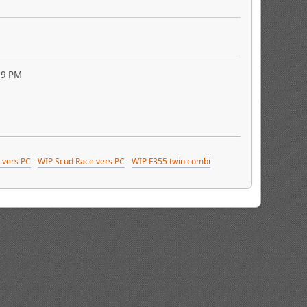
09 PM
 vers PC
-
WIP Scud Race vers PC
-
WIP F355 twin combi