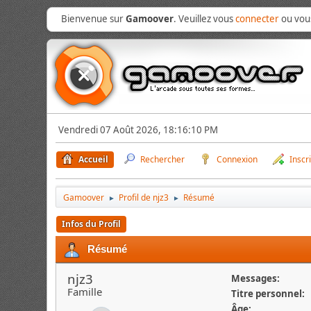
Bienvenue sur
Gamoover
. Veuillez vous
connecter
ou vo
Vendredi 07 Août 2026, 18:16:10 PM
Accueil
Rechercher
Connexion
Inscr
Gamoover
Profil de njz3
Résumé
►
►
Infos du Profil
Résumé
njz3
Messages:
Famille
Titre personnel:
Âge: