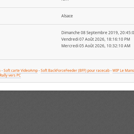
Alsace
Dimanche 08 Septembre 2019, 20:45:
Vendredi 07 Août 2026, 18:16:10 PM
Mercredi 05 Août 2026, 10:32:10 AM
a
-
Soft carte VideoAmp
-
Soft BackForceFeeder (BFF) pour racecab
-
WIP Le Mans
Rally vers PC