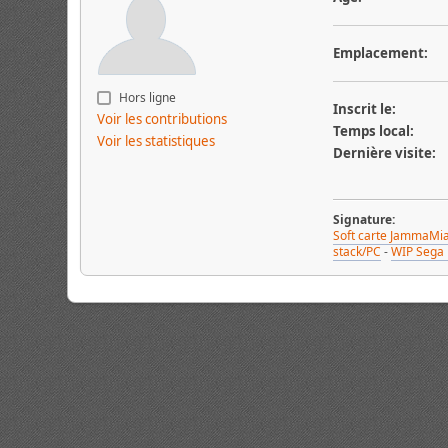
Emplacement:
Hors ligne
Inscrit le:
Voir les contributions
Temps local:
Voir les statistiques
Dernière visite:
Signature:
Soft carte JammaMi
stack/PC
-
WIP Sega 