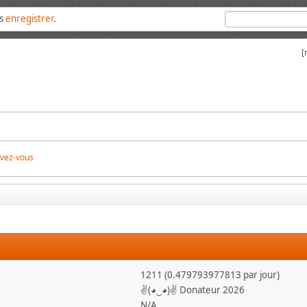
us
enregistrer
.
[
ivez-vous
1211 (0.479793977813 par jour)
✌(◕‿◕)✌ Donateur 2026
N/A