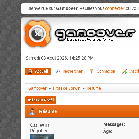
Bienvenue sur
Gamoover
. Veuillez vous
connecter
ou vo
Samedi 08 Août 2026, 14:25:28 PM
Accueil
Rechercher
Connexion
Inscr
Gamoover
Profil de Corwin
Résumé
►
►
Infos du Profil
Résumé
Corwin
Messages:
Régulier
Âge: