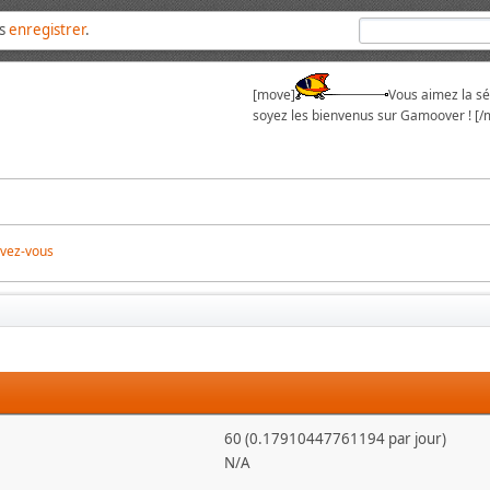
us
enregistrer
.
[move]
Vous aimez la sér
soyez les bienvenus sur Gamoover ! [/
ivez-vous
60 (0.17910447761194 par jour)
N/A