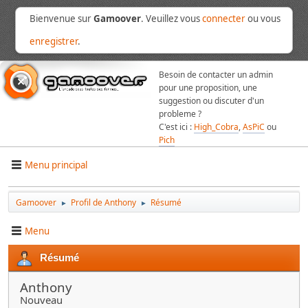
Bienvenue sur
Gamoover
. Veuillez vous
connecter
ou vous
enregistrer
.
Besoin de contacter un admin
pour une proposition, une
suggestion ou discuter d'un
probleme ?
C'est ici :
High_Cobra
,
AsPiC
ou
Pich
Menu principal
Gamoover
Profil de Anthony
Résumé
►
►
Menu
Résumé
Anthony
Nouveau