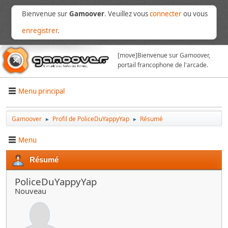
Bienvenue sur
Gamoover
. Veuillez vous
connecter
ou vous
enregistrer
.
[move]
Bienvenue sur Gamoover,
portail francophone de l'arcade.
Menu principal
Gamoover
Profil de PoliceDuYappyYap
Résumé
►
►
Menu
Résumé
PoliceDuYappyYap
Nouveau