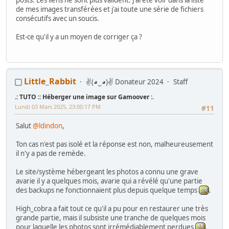
de mes images transférées et j'ai toute une série de fichiers
consécutifs avec un soucis.
Est-ce qu'il y a un moyen de corriger ça ?
Little_Rabbit
✌(◕‿◕)✌ Donateur 2024
Staff
.: TUTO :: Héberger une image sur Gamoover :.
Lundi 03 Mars 2025, 23:00:17 PM
#11
Salut
@ldindon
,
Ton cas n'est pas isolé et la réponse est non, malheureusement
il n'y a pas de remède.
Le site/système hébergeant les photos a connu une grave
avarie il y a quelques mois, avarie qui a révélé qu'une partie
des backups ne fonctionnaient plus depuis quelque temps
.
High_cobra a fait tout ce qu'il a pu pour en restaurer une très
grande partie, mais il subsiste une tranche de quelques mois
pour laquelle les photos sont irrémédiablement perdues
.