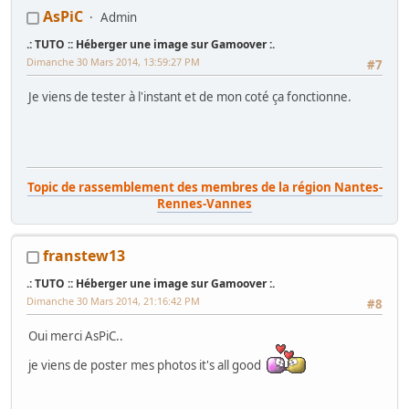
AsPiC
Admin
.: TUTO :: Héberger une image sur Gamoover :.
Dimanche 30 Mars 2014, 13:59:27 PM
#7
Je viens de tester à l'instant et de mon coté ça fonctionne.
Topic de rassemblement des membres de la région Nantes-
Rennes-Vannes
_-* GAMOOVER:: CHARTE & REGLEMENT... tout ce qu'il faut savoir ! *-
_
+++
_-* Combien et Ou ? (c)Little_Rabbit *-_
franstew13
Recherche tout élément de Jeutel Galaktron
- "AsPiC c'est : no WIP
.: TUTO :: Héberger une image sur Gamoover :.
but just RIP" - kos71 2014©
Dimanche 30 Mars 2014, 21:16:42 PM
#8
Oui merci AsPiC..
je viens de poster mes photos it's all good