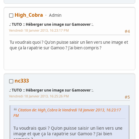
pour œil, dent pour dent ! « Essaie un peu de te relever, maintenant,
traînée ! »" Caves Johnson, 1980
High_Cobra
Admin
La présentation c'est
ICI
.: TUTO :: Héberger une image sur Gamoover :.
Vendredi 18 Janvier 2013, 16:23:17 PM
#4
Tu voudrais quoi ? Qu'on puisse saisir un lien vers une image et
que ça la rapatrie sur Gamoo ? J'ai bien compris ?
nc333
.: TUTO :: Héberger une image sur Gamoover :.
Vendredi 18 Janvier 2013, 16:25:26 PM
#5
Citation de: High_Cobra le Vendredi 18 Janvier 2013, 16:23:17
PM
Tu voudrais quoi ? Qu'on puisse saisir un lien vers une
image et que ça la rapatrie sur Gamoo ? J'ai bien