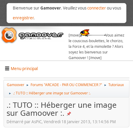
Bienvenue sur
Gamoover
. Veuillez vous
connecter
ou vous
enregistrer
.
[move]
Vous aimez
le couscous-boulettes, le chorizo,
la Force 4, et la mimolette ? Alors
soyez les bienvenus sur
Gamoover ! [/move]
Menu principal
Gamoover
Forums "ARCADE - PAR OU COMMENCER ?"
Tutoriaux
►
►
.: TUTO :: Héberger une image sur Gamoover :.
►
.: TUTO :: Héberger une image
sur Gamoover :.
Démarré par AsPiC, Vendredi 18 Janvier 2013, 13:14:56 PM