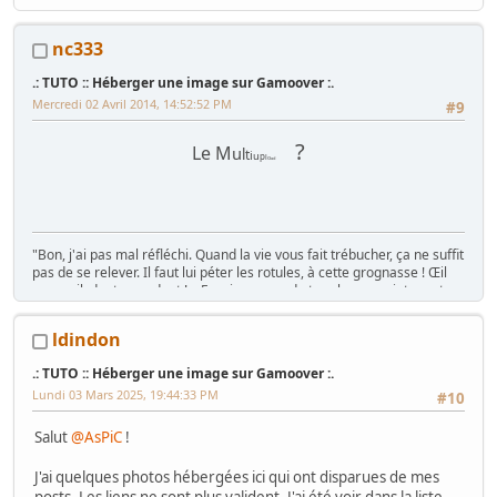
nc333
.: TUTO :: Héberger une image sur Gamoover :.
Mercredi 02 Avril 2014, 14:52:52 PM
#9
?
Le M
u
l
t
i
u
p
l
o
a
d
"Bon, j'ai pas mal réfléchi. Quand la vie vous fait trébucher, ça ne suffit
pas de se relever. Il faut lui péter les rotules, à cette grognasse ! Œil
pour œil, dent pour dent ! « Essaie un peu de te relever, maintenant,
traînée ! »" Caves Johnson, 1980
ldindon
.: TUTO :: Héberger une image sur Gamoover :.
La présentation c'est
ICI
Lundi 03 Mars 2025, 19:44:33 PM
#10
Salut
@AsPiC
!
J'ai quelques photos hébergées ici qui ont disparues de mes
posts. Les liens ne sont plus valident. J'ai été voir dans la liste