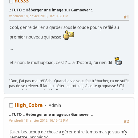
nc333
Recherche tout élément de Jeutel Galaktron
- "AsPiC c'est : no WIP
.: TUTO :: Héberger une image sur Gamoover :.
but just RIP" - kos71 2014©
Vendredi 18 Janvier 2013, 16:10:58 PM
#1
Cool, genre de lien a garder sous le coude pour y refilé au
premier nouveau qui passe
...
et sinon, le multiupload, c'est ? ... a d'accord, j'ai rien dit
"Bon, j'ai pas mal réfléchi. Quand la vie vous fait trébucher, ça ne suffit
pas de se relever. Il faut lui péter les rotules, à cette grognasse ! Œil
pour œil, dent pour dent ! « Essaie un peu de te relever, maintenant,
traînée ! »" Caves Johnson, 1980
High_Cobra
Admin
La présentation c'est
ICI
.: TUTO :: Héberger une image sur Gamoover :.
Vendredi 18 Janvier 2013, 16:15:43 PM
#2
J'ai eu beaucoup de chose à gérer entre temps mais je vais m'y
remettre, promis ^^