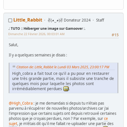
Little_Rabbit
✌(◕‿◕)✌ Donateur 2024
Staff
.: TUTO :: Héberger une image sur Gamoover :.
Dimanche 22 Février 2026, 00:03:01 AM
#15
Salut,
Il y a quelques semaines je disais :
Citation de: Little_Rabbit le Lundi 03 Mars 2025, 23:00:17 PM
High_cobra a fait tout ce qu'il a pu pour en restaurer
une très grande partie, mais il subsiste une tranche de
quelques mois pour laquelle les photos sont
irrémédiablement perdues
.
@High_Cobra
: je me demandais si depuis tu n'étais pas
parvenu à récupérer de nouvelles photos/archives car j'ai
l'impression que certains sujets ont depuis retrouvé certaines
photos que je croyais perdues, non ? Par exemple, sur
ce
sujet
, je m'étais dit qu'il me fallait re-uploader une partie des