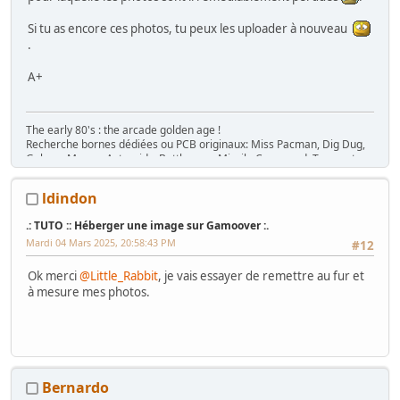
Si tu as encore ces photos, tu peux les uploader à nouveau
.
A+
The early 80's : the arcade golden age !
Recherche bornes dédiées ou PCB originaux: Miss Pacman, Dig Dug,
Galaga, Mappy, Asteroids, Battlezone, Missile Command, Tempest,
Star Wars, Donkey Kong (+ Jr), Mario Bros, Moon Patrol, Defender,
Joust, Frogger, Gyruss, Pooyan, Space Tactics, Zaxxon, etc. Flip :
ldindon
Gottlieb des années 80 (Spirit, Amazon Hunt, ...), Baby Pac Man.
Divers : Ice Cold Beer =>
Trois fois rien quoi !
.: TUTO :: Héberger une image sur Gamoover :.
Ma
séance sur le divan
: c'est grave Docteur ?
Mardi 04 Mars 2025, 20:58:43 PM
#12
Ma
gaming room
, ma
storage room
Ok merci
@Little_Rabbit
, je vais essayer de remettre au fur et
à mesure mes photos.
Bernardo