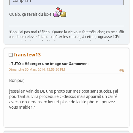
compris ?
Ouaip, ça serais du luxe
"Bon, j'ai pas mal réfléchi. Quand la vie vous fait trébucher, ça ne suffit
pas de se relever. Il faut lui péter les rotules, à cette grognasse ! Œil
pour œil, dent pour dent ! « Essaie un peu de te relever, maintenant,
traînée ! »" Caves Johnson, 1980
franstew13
.: TUTO :: Héberger une image sur Gamoover :.
La présentation c'est
ICI
Dimanche 30 Mars 2014, 13:55:30 PM
#6
Bonjour,
j'essai en vain de DL une photo sur mes post sans succès. J'ai
pourtant suivi la procédure ci-dessus mais apparaît un carré
avec croix dedans en lieu et place de ladite photo.. pouvez-
vous m'aider ?