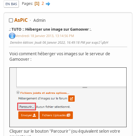
2
Pages
1
EN BAS
AsPiC
Admin
.: TUTO :: Héberger une image sur Gamoover :.
Vendredi 18 Janvier 2013, 13:14:56 PM
Dernière édition
: Jeudi 06 Janvier 2022, 16:49:18 PM par ɐɹqoƆ‾ɥƃᴉH
Voici comment héberger vos images sur le serveur de
Gamoover :
Cliquer sur le bouton "Parcourir" (ou équivalent selon votre