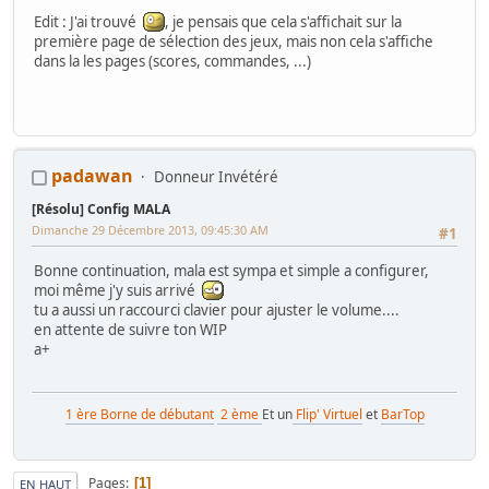
Edit : J'ai trouvé
, je pensais que cela s'affichait sur la
première page de sélection des jeux, mais non cela s'affiche
dans la les pages (scores, commandes, ...)
padawan
Donneur Invétéré
[Résolu] Config MALA
Dimanche 29 Décembre 2013, 09:45:30 AM
#1
Bonne continuation, mala est sympa et simple a configurer,
moi même j'y suis arrivé
tu a aussi un raccourci clavier pour ajuster le volume....
en attente de suivre ton WIP
a+
1 ère Borne de débutant
2 ème
Et un
Flip' Virtuel
et
BarTop
Pages
1
EN HAUT