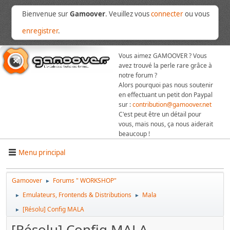
Bienvenue sur
Gamoover
. Veuillez vous
connecter
ou vous
enregistrer
.
Vous aimez GAMOOVER ? Vous
avez trouvé la perle rare grâce à
notre forum ?
Alors pourquoi pas nous soutenir
en effectuant un petit don Paypal
sur :
contribution@gamoover.net
C'est peut être un détail pour
vous, mais nous, ça nous aiderait
beaucoup !
Menu principal
Gamoover
Forums " WORKSHOP"
►
Emulateurs, Frontends & Distributions
Mala
►
►
[Résolu] Config MALA
►
[Résolu] Config MALA