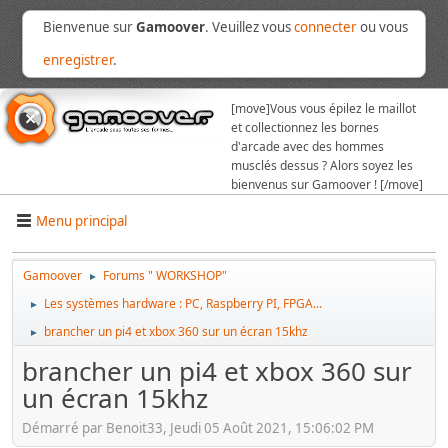
Bienvenue sur
Gamoover
. Veuillez vous
connecter
ou vous
enregistrer
.
[move]
Vous vous épilez le maillot
et collectionnez les bornes
d'arcade avec des hommes
musclés dessus ? Alors soyez les
bienvenus sur Gamoover ! [/move]
Menu principal
Gamoover
Forums " WORKSHOP"
►
Les systèmes hardware : PC, Raspberry PI, FPGA...
►
brancher un pi4 et xbox 360 sur un écran 15khz
►
brancher un pi4 et xbox 360 sur
un écran 15khz
Démarré par Benoit33, Jeudi 05 Août 2021, 15:06:02 PM