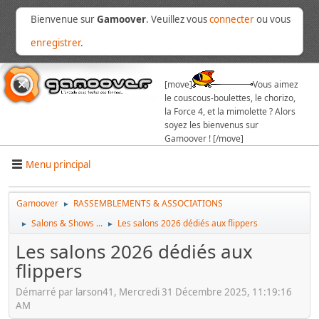
Bienvenue sur
Gamoover
. Veuillez vous
connecter
ou vous
enregistrer
.
[move]
Vous aimez
le couscous-boulettes, le chorizo,
la Force 4, et la mimolette ? Alors
soyez les bienvenus sur
Gamoover ! [/move]
Menu principal
Gamoover
RASSEMBLEMENTS & ASSOCIATIONS
►
Salons & Shows ...
Les salons 2026 dédiés aux flippers
►
►
Les salons 2026 dédiés aux
flippers
Démarré par larson41, Mercredi 31 Décembre 2025, 11:19:16
AM