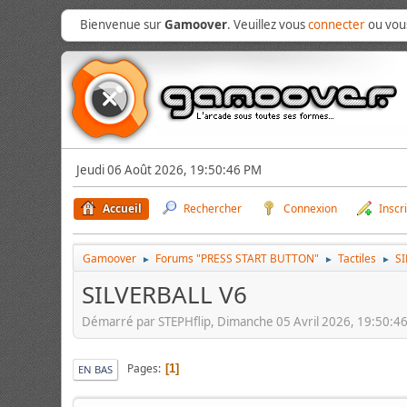
Bienvenue sur
Gamoover
. Veuillez vous
connecter
ou vo
Jeudi 06 Août 2026, 19:50:46 PM
Accueil
Rechercher
Connexion
Inscr
Gamoover
Forums "PRESS START BUTTON"
Tactiles
SI
►
►
►
SILVERBALL V6
Démarré par STEPHflip, Dimanche 05 Avril 2026, 19:50:4
Pages
1
EN BAS