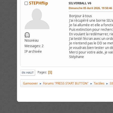
STEPHflip
SILVERBALL V6
Dimanche 05 Avril 2026, 19:50:46
Bonjour à tous
J'ai récupéré une borne SI
Je l'ai allumée et elle a fon
Puis extinction pour recherch
En voulant la redémarrer, ri
J'ai testé l'écran avec un ord
Nouveau
Je n'entend pas le DD se mett
Messages: 2
Je voudrais bien tester un d
IP archivée
Merci pour votre aide, je va
Stéphane
Pages
1
EN HAUT
Gamoover
Forums "PRESS START BUTTON"
Tactiles
SI
►
►
►