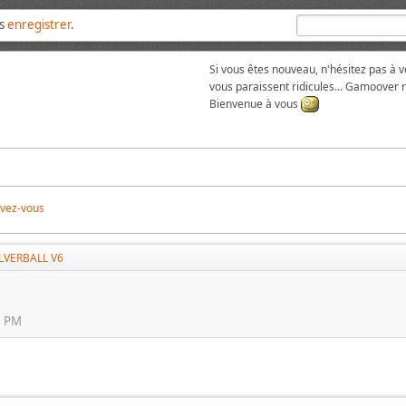
us
enregistrer
.
Si vous êtes nouveau, n'hésitez pas à 
vous paraissent ridicules... Gamoover
Bienvenue à vous
ivez-vous
LVERBALL V6
6 PM