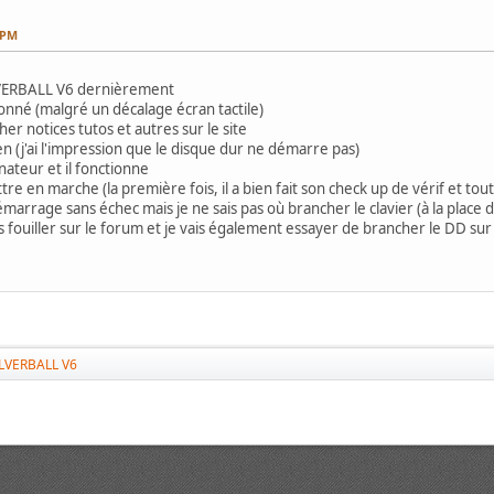
 PM
LVERBALL V6 dernièrement
ctionné (malgré un décalage écran tactile)
er notices tutos et autres sur le site
en (j'ai l'impression que le disque dur ne démarre pas)
inateur et il fonctionne
re en marche (la première fois, il a bien fait son check up de vérif et tout
émarrage sans échec mais je ne sais pas où brancher le clavier (à la place
is fouiller sur le forum et je vais également essayer de brancher le DD sur
LVERBALL V6