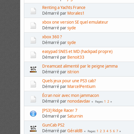
Renting a Yachts France
Démarré par
Morales1
xbox one version SE quel emulateur
Démarré par
syde
xbox 360 ?
Démarré par
syde
easypad SNES et MD (hackpad propre)
Démarré par
Benoit33
Dreamcast alimenté par le peigne jamma
Démarré par
istrion
Quels jeux pour une PS3 cab?
Démarré par
MarcelPentium
Écran noir avec mon jammacon
Démarré par
nonodavdav
1
2
Pages
[PS3] Ridge Racer 7
Démarré par
Saturnin
GunCab PS2
Démarré par
GéraldB
1
2
3
4
5
6
7
Pages