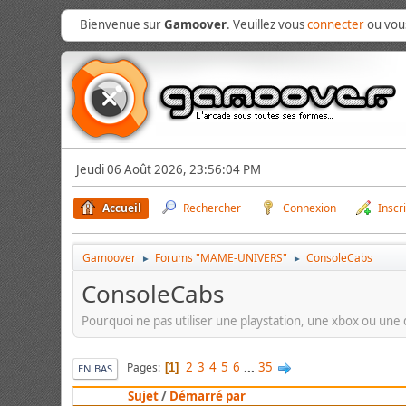
Bienvenue sur
Gamoover
. Veuillez vous
connecter
ou vo
Jeudi 06 Août 2026, 23:56:04 PM
Accueil
Rechercher
Connexion
Inscr
Gamoover
Forums "MAME-UNIVERS"
ConsoleCabs
►
►
ConsoleCabs
Pourquoi ne pas utiliser une playstation, une xbox ou une
2
3
4
5
6
...
35
Pages
1
EN BAS
Sujet
/
Démarré par