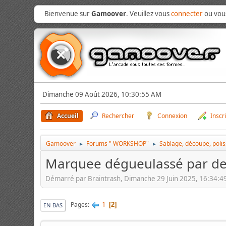
Bienvenue sur
Gamoover
. Veuillez vous
connecter
ou vo
Dimanche 09 Août 2026, 10:30:55 AM
Accueil
Rechercher
Connexion
Inscr
Gamoover
Forums " WORKSHOP"
Sablage, découpe, poli
►
►
Marquee dégueulassé par deu
Démarré par Braintrash, Dimanche 29 Juin 2025, 16:34:4
1
Pages
2
EN BAS