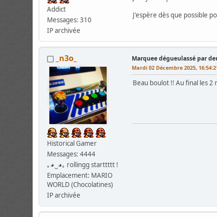
Addict
J'espère dès que possible p
Messages: 310
IP archivée
_n3o_
Marquee dégueulassé par deu
Mardi 02 Décembre 2025, 16:54:
Beau boulot !! Au final les 2
Historical Gamer
Messages: 4444
｡◕‿◕｡ rollingg starttttt !
Emplacement: MARIO
WORLD (Chocolatines)
IP archivée