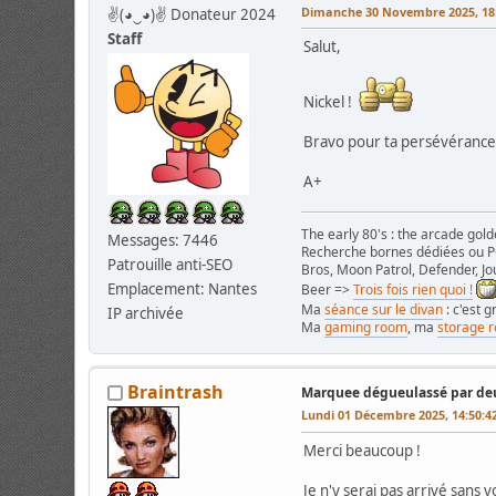
Dimanche 30 Novembre 2025, 18
✌(◕‿◕)✌ Donateur 2024
Staff
Salut,
Nickel !
Bravo pour ta persévérance 
A+
The early 80's : the arcade gold
Messages: 7446
Recherche bornes dédiées ou PC
Patrouille anti-SEO
Bros, Moon Patrol, Defender, Jou
Emplacement: Nantes
Beer =>
Trois fois rien quoi !
Ma
séance sur le divan
: c'est 
IP archivée
Ma
gaming room
, ma
storage 
Braintrash
Marquee dégueulassé par deu
Lundi 01 Décembre 2025, 14:50:4
Merci beaucoup !
Je n'y serai pas arrivé sans v