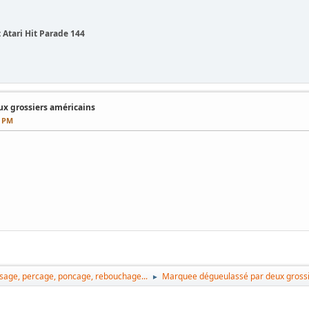
 Atari Hit Parade 144
x grossiers américains
4 PM
ssage, percage, poncage, rebouchage...
Marquee dégueulassé par deux grossi
►