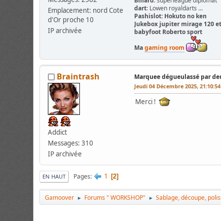
Billard
: superleague diplomat
dart
: Lowen royaldarts ...
Emplacement: nord Cote
Pashislot
: Hokuto no ken
d'Or proche 10
Jukebox
jupiter mirage 120 et
IP archivée
babyfoot Roberto sport
Ma
gaming room
Braintrash
Marquee dégueulassé par deu
Jeudi 04 Décembre 2025, 21:10:5
Merci !
Addict
Messages: 310
IP archivée
1
Pages
2
EN HAUT
Gamoover
Forums " WORKSHOP"
Sablage, découpe, poli
►
►