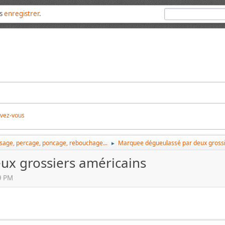
us
enregistrer
.
ivez-vous
ssage, percage, poncage, rebouchage...
Marquee dégueulassé par deux grossi
►
x grossiers américains
9 PM