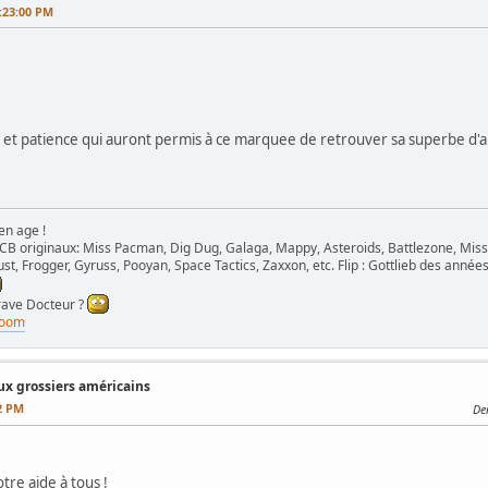
:23:00 PM
et patience qui auront permis à ce marquee de retrouver sa superbe d'a
en age !
B originaux: Miss Pacman, Dig Dug, Galaga, Mappy, Asteroids, Battlezone, Miss
st, Frogger, Gyruss, Pooyan, Space Tactics, Zaxxon, etc. Flip : Gottlieb des années
grave Docteur ?
room
x grossiers américains
2 PM
Der
otre aide à tous !