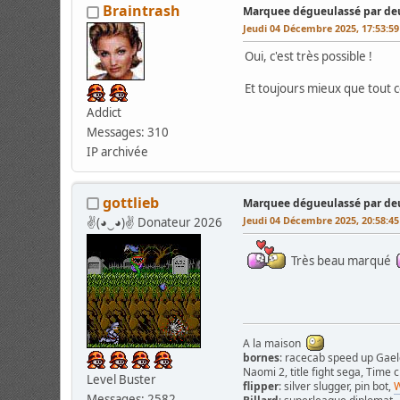
Braintrash
Marquee dégueulassé par deu
Jeudi 04 Décembre 2025, 17:53:5
Oui, c'est très possible !
Et toujours mieux que tout c
Addict
Messages: 310
IP archivée
gottlieb
Marquee dégueulassé par deu
Jeudi 04 Décembre 2025, 20:58:4
✌(◕‿◕)✌ Donateur 2026
Très beau marqué
A la maison
bornes
: racecab speed up Gaelco
Naomi 2, title fight sega, Time 
Level Buster
flipper
: silver slugger, pin bot,
W
Messages: 2582