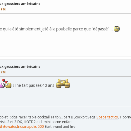
x grossiers américains
9 PM
e qui a été simplement jeté à la poubelle parce que "dépassé"...
x grossiers américains
5 PM
Il ne fait pas ses 40 ans
 et Ridge racer, table cocktail Taito SI part II ,cockpit Sega
Space tactics
, 1 born
crisis 2 et 3 DX, HOTD2 et 1 mini borne enfant
hitewater
,
Indianapolis 500
Earth wind and fire