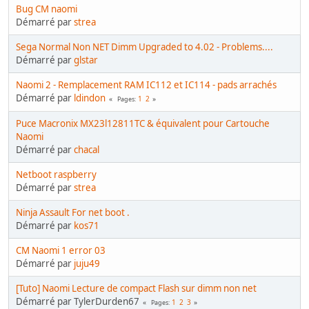
Bug CM naomi
Démarré par
strea
Sega Normal Non NET Dimm Upgraded to 4.02 - Problems....
Démarré par
glstar
Naomi 2 - Remplacement RAM IC112 et IC114 - pads arrachés
Démarré par
ldindon
1
2
Pages
Puce Macronix MX23l12811TC & équivalent pour Cartouche
Naomi
Démarré par
chacal
Netboot raspberry
Démarré par
strea
Ninja Assault For net boot .
Démarré par
kos71
CM Naomi 1 error 03
Démarré par
juju49
[Tuto] Naomi Lecture de compact Flash sur dimm non net
Démarré par TylerDurden67
1
2
3
Pages