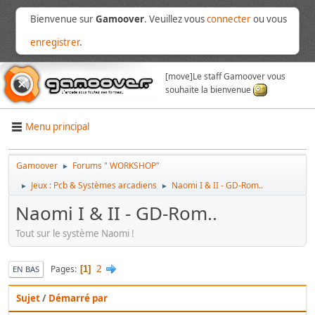
Bienvenue sur
Gamoover
. Veuillez vous
connecter
ou vous
enregistrer
.
[move]
Le staff Gamoover vous
souhaite la bienvenue
Menu principal
Gamoover
Forums " WORKSHOP"
►
Jeux : Pcb & Systèmes arcadiens
Naomi I & II - GD-Rom..
►
►
Naomi I & II - GD-Rom..
Tout sur le système Naomi !
2
Pages
1
EN BAS
Sujet
/
Démarré par