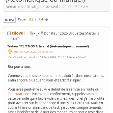
Démarré par tilowil, Jeudi 02 Avril 2020, 00:26:06 AM
2
3
4
Pages
1
EN BAS
tilowil
✌(◕‿◕)✌ Donateur 2025 Brouettes Master's
Staff
Testeur TTL/CMOS Artisanal (Automatique ou manuel)
Jeudi 02 Avril 2020, 00:26:06 AM
Dernière édition
: Vendredi 03 Avril 2020, 20:10:33 PM par tilowil
Bonjour à tous,
Comme vous le savez nous sommes cloitrés dans nos maisons,
enfin encore plus quand vous êtes dit "à risque".
Vous avez peut-être suivi le début de la remise en route du
Time Machine
. Puis avec le confinement, rappelez-vous de
cette période qui a fait le vide dans les rues. Bref j'en ai profité
pour avancer sur le dépannage d'une MPU Data East. Mais en
voulant faire un mini banc de test, j'ai vu des comportements
assez incohérent de la part des moniteurs de sortie (voir dans