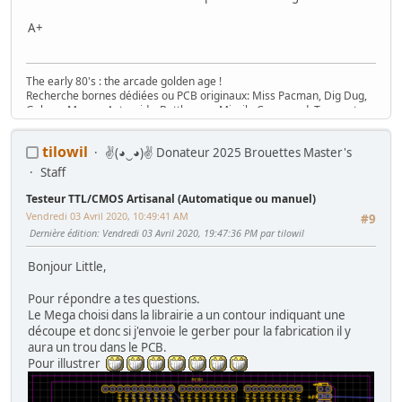
A+
The early 80's : the arcade golden age !
Recherche bornes dédiées ou PCB originaux: Miss Pacman, Dig Dug,
Galaga, Mappy, Asteroids, Battlezone, Missile Command, Tempest,
Star Wars, Donkey Kong (+ Jr), Mario Bros, Moon Patrol, Defender,
Joust, Frogger, Gyruss, Pooyan, Space Tactics, Zaxxon, etc. Flip :
tilowil
✌(◕‿◕)✌ Donateur 2025 Brouettes Master's
Gottlieb des années 80 (Spirit, Amazon Hunt, ...), Baby Pac Man.
Divers : Ice Cold Beer =>
Trois fois rien quoi !
Staff
Ma
séance sur le divan
: c'est grave Docteur ?
Testeur TTL/CMOS Artisanal (Automatique ou manuel)
Ma
gaming room
, ma
storage room
Vendredi 03 Avril 2020, 10:49:41 AM
#9
Dernière édition
: Vendredi 03 Avril 2020, 19:47:36 PM par tilowil
Bonjour Little,
Pour répondre a tes questions.
Le Mega choisi dans la librairie a un contour indiquant une
découpe et donc si j'envoie le gerber pour la fabrication il y
aura un trou dans le PCB.
Pour illustrer