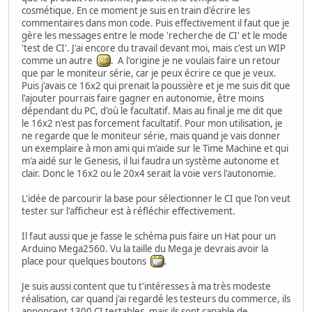
cosmétique. En ce moment je suis en train d'écrire les
commentaires dans mon code. Puis effectivement il faut que je
gère les messages entre le mode 'recherche de CI' et le mode
'test de CI'. J'ai encore du travail devant moi, mais c'est un WIP
comme un autre
. A l'origine je ne voulais faire un retour
que par le moniteur série, car je peux écrire ce que je veux.
Puis j'avais ce 16x2 qui prenait la poussière et je me suis dit que
l'ajouter pourrais faire gagner en autonomie, être moins
dépendant du PC, d'où le facultatif. Mais au final je me dit que
le 16x2 n'est pas forcement facultatif. Pour mon utilisation, je
ne regarde que le moniteur série, mais quand je vais donner
un exemplaire à mon ami qui m'aide sur le Time Machine et qui
m'a aidé sur le Genesis, il lui faudra un système autonome et
clair. Donc le 16x2 ou le 20x4 serait la voie vers l'autonomie.
L'idée de parcourir la base pour sélectionner le CI que l'on veut
tester sur l'afficheur est à réfléchir effectivement.
Il faut aussi que je fasse le schéma puis faire un Hat pour un
Arduino Mega2560. Vu la taille du Mega je devrais avoir la
place pour quelques boutons
.
Je suis aussi content que tu t'intéresses à ma très modeste
réalisation, car quand j'ai regardé les testeurs du commerce, ils
annoncent 1300 CI testables, mais ils sont capable de