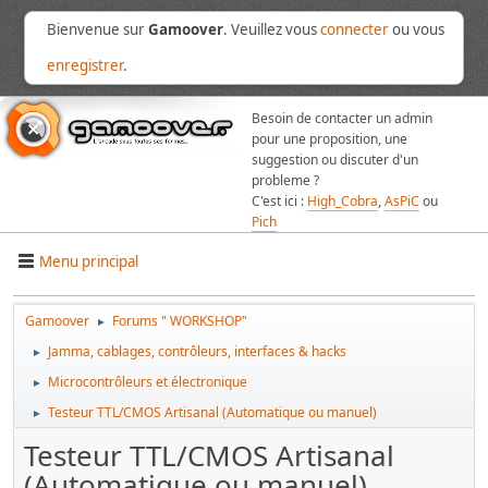
Bienvenue sur
Gamoover
. Veuillez vous
connecter
ou vous
enregistrer
.
Besoin de contacter un admin
pour une proposition, une
suggestion ou discuter d'un
probleme ?
C'est ici :
High_Cobra
,
AsPiC
ou
Pich
Menu principal
Gamoover
Forums " WORKSHOP"
►
Jamma, cablages, contrôleurs, interfaces & hacks
►
Microcontrôleurs et électronique
►
Testeur TTL/CMOS Artisanal (Automatique ou manuel)
►
Testeur TTL/CMOS Artisanal
(Automatique ou manuel)