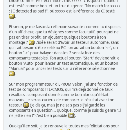
chose comme "Perfect match : this xxxxx IC is good !" quand il
est testé comme bon, et un truc du genre "No match for xxxxx
: IC detected as bad !", où xxxxx est la référence du CI testé
.
Et sinon, je me faisais la réflexion suivante : comme tu disposes
d'un afficheur, que tu désignes comme facultatif, pourquoi ne
pas en tirer profit, en ajoutant quelques boutons à ton
montage ?
L'idée serait d'avoir un testeur autonome, sans
qu'il ait besoin d'être relié au PC : on aurait un bouton "<-", un
bouton "->" pour balayer dans les 2 sens la liste des
composants testables. Ton actuel bouton "Start" deviendrait le
bouton "Auto" pour lancer un test automatique, et un bouton
"Manual" pour lancer les tests sur la référence sélectionnée
.
Sur mon programmateur d'EPROM Velon, j'ai une fonction de
test de composants TTL/CMOS, qui m'a déjà donné de faux
résultats : composant donné comme bon alors qu'il était
mauvais ! Je serais curieux de comparer le résultat avec ton
testeur
(je dis ça, mais je ne sais pas si j'ai gardé les
composants en question... quoique, comme je suis du genre "Il
ne jette rien !" c'est bien possible
).
Quoiqu'il en soit, je te renouvelle toutes mes félicitations pour