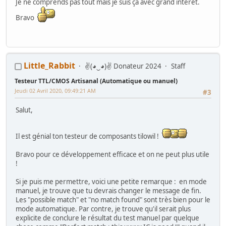
Je ne comprends pas tout mais je suis ça avec grand intérêt.
que j avais récupérer une after burner
Bravo
Little_Rabbit
✌(◕‿◕)✌ Donateur 2024
Staff
Testeur TTL/CMOS Artisanal (Automatique ou manuel)
Jeudi 02 Avril 2020, 09:49:21 AM
#3
Salut,
Il est génial ton testeur de composants tilowil !
Bravo pour ce développement efficace et on ne peut plus utile
!
Si je puis me permettre, voici une petite remarque : en mode
manuel, je trouve que tu devrais changer le message de fin.
Les "possible match" et "no match found" sont très bien pour le
mode automatique. Par contre, je trouve qu'il serait plus
explicite de conclure le résultat du test manuel par quelque