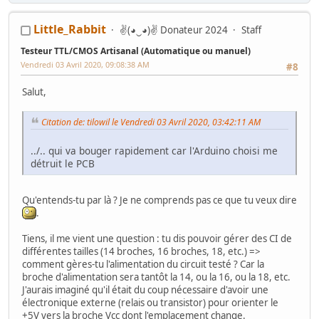
Mes Wip :
Little_Rabbit
✌(◕‿◕)✌ Donateur 2024
Staff
Arcade
:
Ma première borne JAMMA from scratch
-
Twin FourTrax
Namco/Atari
-
Crazy Taxi Sitdown
-
Mad Dog Mc Cree 50"
-
L'esprit de
Testeur TTL/CMOS Artisanal (Automatique ou manuel)
Noel 2014 (Wip Humanitaire)
Flippers
:
Gottlieb Magnotron
,
Bally Freedom
,
Gottlieb Hot Shot
,
Vendredi 03 Avril 2020, 09:08:38 AM
#8
Gottlieb Genesis
,
Data East Time Machine
,
Recel Lady Luck (Feu)
Jackpot
: Bally Golden Continental
Salut,
Hors Arcade
:
La construction de la GameRoom
-
Project D2KB
(Donkey Kong Key Box)
-
Testeur TTL/CMOS Artisanal
-
Moniteur Test
MPU Data East
Citation de: tilowil le Vendredi 03 Avril 2020, 03:42:11 AM
../.. qui va bouger rapidement car l'Arduino choisi me
détruit le PCB
Qu'entends-tu par là ? Je ne comprends pas ce que tu veux dire
.
Tiens, il me vient une question : tu dis pouvoir gérer des CI de
différentes tailles (14 broches, 16 broches, 18, etc.) =>
comment gères-tu l'alimentation du circuit testé ? Car la
broche d'alimentation sera tantôt la 14, ou la 16, ou la 18, etc.
J'aurais imaginé qu'il était du coup nécessaire d'avoir une
électronique externe (relais ou transistor) pour orienter le
+5V vers la broche Vcc dont l'emplacement change.