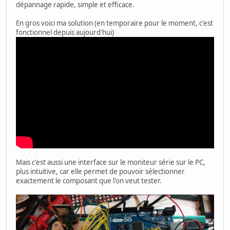
dépannage rapide, simple et efficace.
En gros voici ma solution (en temporaire pour le moment, c'est
fonctionnel depuis aujourd'hui)
Mais c'est aussi une interface sur le moniteur série sur le PC,
plus intuitive, car elle permet de pouvoir sélectionner
exactement le composant que l'on veut tester.