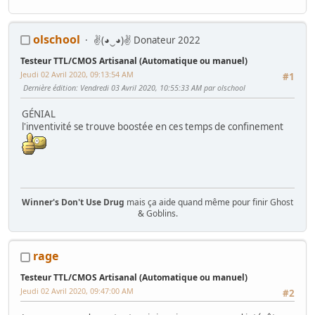
Mes Wip :
olschool
✌(◕‿◕)✌ Donateur 2022
Arcade
:
Ma première borne JAMMA from scratch
-
Twin FourTrax
Namco/Atari
-
Crazy Taxi Sitdown
-
Mad Dog Mc Cree 50"
-
L'esprit de
Testeur TTL/CMOS Artisanal (Automatique ou manuel)
Noel 2014 (Wip Humanitaire)
Flippers
:
Gottlieb Magnotron
,
Bally Freedom
,
Gottlieb Hot Shot
,
Jeudi 02 Avril 2020, 09:13:54 AM
#1
Gottlieb Genesis
,
Data East Time Machine
,
Recel Lady Luck (Feu)
Dernière édition
: Vendredi 03 Avril 2020, 10:55:33 AM par olschool
Jackpot
: Bally Golden Continental
Hors Arcade
:
La construction de la GameRoom
-
Project D2KB
GÉNIAL
(Donkey Kong Key Box)
-
Testeur TTL/CMOS Artisanal
-
Moniteur Test
l'inventivité se trouve boostée en ces temps de confinement
MPU Data East
Winner's Don't Use Drug
mais ça aide quand même pour finir Ghost
& Goblins.
www.lejrs.com
www.privategameroom.fr
rage
Citation de: ducatman1098 le Lundi 05 Novembre 2018,
Testeur TTL/CMOS Artisanal (Automatique ou manuel)
22:45:37 PM
Jeudi 02 Avril 2020, 09:47:00 AM
#2
En rentrant le camion au garage, je me suis aperçu