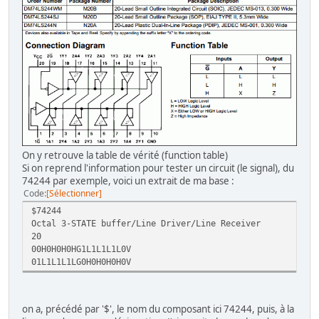
On y retrouve la table de vérité (function table)
Si on reprend l'information pour tester un circuit (le signal), du
74244 par exemple, voici un extrait de ma base :
Code
Sélectionner
$74244
Octal 3-STATE buffer/Line Driver/Line Receiver
20
00H0H0H0HG1L1L1L1L0V
01L1L1L1LG0H0H0H0H0V
on a, précédé par '$', le nom du composant ici 74244, puis, à la