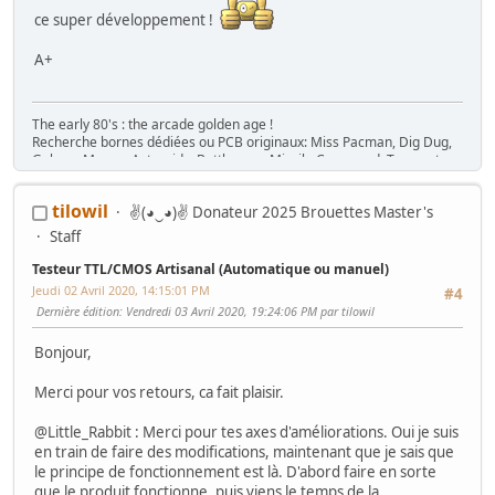
ce super développement !
A+
The early 80's : the arcade golden age !
Recherche bornes dédiées ou PCB originaux: Miss Pacman, Dig Dug,
Galaga, Mappy, Asteroids, Battlezone, Missile Command, Tempest,
Star Wars, Donkey Kong (+ Jr), Mario Bros, Moon Patrol, Defender,
Joust, Frogger, Gyruss, Pooyan, Space Tactics, Zaxxon, etc. Flip :
tilowil
✌(◕‿◕)✌ Donateur 2025 Brouettes Master's
Gottlieb des années 80 (Spirit, Amazon Hunt, ...), Baby Pac Man.
Divers : Ice Cold Beer =>
Trois fois rien quoi !
Staff
Ma
séance sur le divan
: c'est grave Docteur ?
Testeur TTL/CMOS Artisanal (Automatique ou manuel)
Ma
gaming room
, ma
storage room
Jeudi 02 Avril 2020, 14:15:01 PM
#4
Dernière édition
: Vendredi 03 Avril 2020, 19:24:06 PM par tilowil
Bonjour,
Merci pour vos retours, ca fait plaisir.
@Little_Rabbit : Merci pour tes axes d'améliorations. Oui je suis
en train de faire des modifications, maintenant que je sais que
le principe de fonctionnement est là. D'abord faire en sorte
que le produit fonctionne, puis viens le temps de la