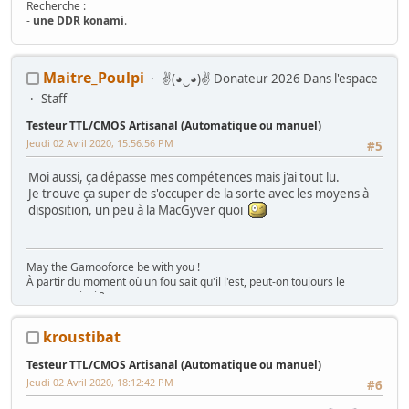
Recherche :
-
une DDR konami
.
Mes Wip :
Maitre_Poulpi
✌(◕‿◕)✌ Donateur 2026 Dans l'espace
Arcade
:
Ma première borne JAMMA from scratch
-
Twin FourTrax
Namco/Atari
-
Crazy Taxi Sitdown
-
Mad Dog Mc Cree 50"
-
L'esprit de
Staff
Noel 2014 (Wip Humanitaire)
Flippers
:
Gottlieb Magnotron
,
Bally Freedom
,
Gottlieb Hot Shot
,
Testeur TTL/CMOS Artisanal (Automatique ou manuel)
Gottlieb Genesis
,
Data East Time Machine
,
Recel Lady Luck (Feu)
Jeudi 02 Avril 2020, 15:56:56 PM
#5
Jackpot
: Bally Golden Continental
Hors Arcade
:
La construction de la GameRoom
-
Project D2KB
Moi aussi, ça dépasse mes compétences mais j'ai tout lu.
(Donkey Kong Key Box)
-
Testeur TTL/CMOS Artisanal
-
Moniteur Test
Je trouve ça super de s'occuper de la sorte avec les moyens à
MPU Data East
disposition, un peu à la MacGyver quoi
May the Gamooforce be with you !
À partir du moment où un fou sait qu'il l'est, peut-on toujours le
nommer ainsi ?
Boulot, rétro, dodo... et un peu (beaucoup) de TATC© (Touche A Tout
Compulsif)...
kroustibat
Le WIP en slip et le hack Sega en Pijama !
Poulpi's world
Testeur TTL/CMOS Artisanal (Automatique ou manuel)
Jeudi 02 Avril 2020, 18:12:42 PM
#6