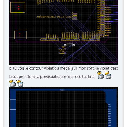
ici tu vois le contour violet du mega (sur mon soft, le violet c'est
la coupe). Donc la prévisualisation du resultat final