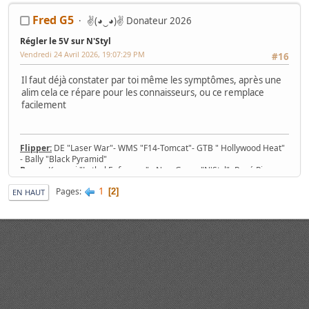
Fred G5
✌(◕‿◕)✌ Donateur 2026
Régler le 5V sur N'Styl
Vendredi 24 Avril 2026, 19:07:29 PM
#16
Il faut déjà constater par toi même les symptômes, après une
alim cela ce répare pour les connaisseurs, ou ce remplace
facilement
Flipper:
DE "Laser War"- WMS "F14-Tomcat"- GTB " Hollywood Heat"
- Bally "Black Pyramid"
Borne:
Konami "Lethal Enforcers" - New Game "N'Styl"- René Pierre
1982 - Jeutel Neo Geo 16/9 - Simulateur Twin Konami "Midnight Run
1
Pages
Road Fighter 2"
2
EN HAUT
Jeu/Système de jeu:
53 PCB Jamma, 7 cartouches MVS, slot Neo-Geo
MV-1T, MV-2F, MV-4F, MV-6F
Console:
Nintendo SNES 2CHIP, SNES 1CHIP-02 + 43 jeux