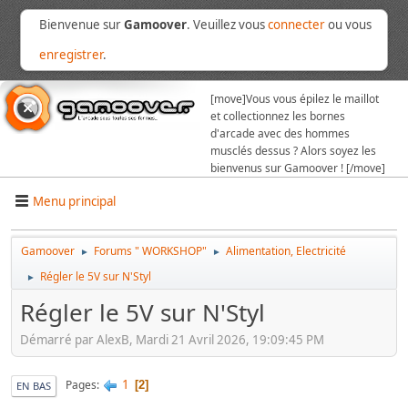
Bienvenue sur
Gamoover
. Veuillez vous
connecter
ou vous
enregistrer
.
[move]
Vous vous épilez le maillot
et collectionnez les bornes
d'arcade avec des hommes
musclés dessus ? Alors soyez les
bienvenus sur Gamoover ! [/move]
Menu principal
Gamoover
Forums " WORKSHOP"
Alimentation, Electricité
►
►
Régler le 5V sur N'Styl
►
Régler le 5V sur N'Styl
Démarré par AlexB, Mardi 21 Avril 2026, 19:09:45 PM
1
Pages
2
EN BAS