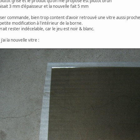
t plutot grise et le produit qu'on me propose est plutot brun
faisait 3 mm d'épaisseur et la nouvelle fait 5 mm
ser commande, bien trop content d'avoir retrouvé une vitre aussi proche 
etite modification à l'intérieur de la borne.
ait rester indécelable, car le jeu est noir & blanc.
'ai la nouvelle vitre :