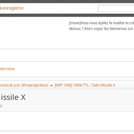
us
enregistrer
.
[move]
Vous vous épilez le maillot et 
dessus ? Alors soyez les bienvenus su
ivez-vous
écrans & Lcd, rétroprojecteurs
[WIP 10%] 100% TTL : Taito Missile X
►
ssile X
PM