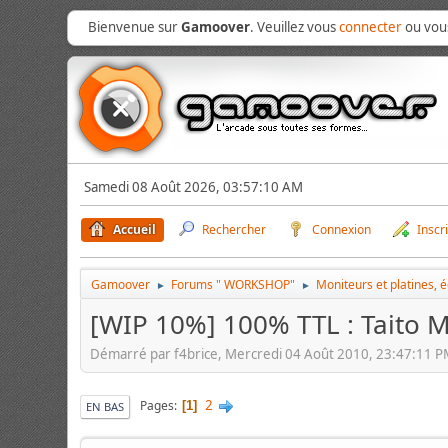
Bienvenue sur
Gamoover
. Veuillez vous
connecter
ou vo
Samedi 08 Août 2026, 03:57:10 AM
Accueil
Rechercher
Connexion
Inscr
Gamoover
Forums " WORKSHOP"
Moniteurs et platines, 
►
►
[WIP 10%] 100% TTL : Taito Mi
Démarré par f4brice, Mercredi 04 Août 2010, 23:47:11 
2
Pages
1
EN BAS