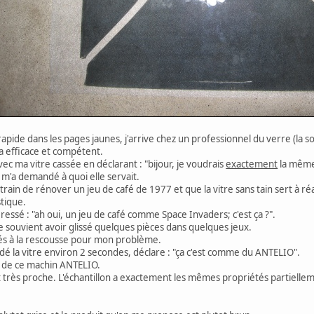
pide dans les pages jaunes, j'arrive chez un professionnel du verre (la s
a efficace et compétent.
ec ma vitre cassée en déclarant : "bijour, je voudrais
exactement
la même 
t m'a demandé à quoi elle servait.
n train de rénover un jeu de café de 1977 et que la vitre sans tain sert à 
stique.
téressé : "ah oui, un jeu de café comme Space Invaders; c'est ça ?".
e souvient avoir glissé quelques pièces dans quelques jeux.
ariés à la rescousse pour mon problème.
dé la vitre environ 2 secondes, déclare : "ça c'est comme du ANTELIO".
on de ce machin ANTELIO.
t très proche. L'échantillon a exactement les mêmes propriétés partielleme