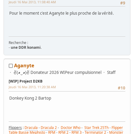
Jeudi 16 Mai 2013, 11:08:40 AM
#9
Pour le moment c'est Aganyte le plus proche de la vérité.
Recherche :
-
une DDR konami
.
Mes Wip :
Aganyte
Arcade
:
Ma première borne JAMMA from scratch
-
Twin FourTrax
Namco/Atari
-
Crazy Taxi Sitdown
-
Mad Dog Mc Cree 50"
-
L'esprit de
✌(◕‿◕)✌ Donateur 2026 WIPeur compulsionnel
Staff
Noel 2014 (Wip Humanitaire)
Flippers
:
Gottlieb Magnotron
,
Bally Freedom
,
Gottlieb Hot Shot
,
[WIP] Project D2KB
Gottlieb Genesis
,
Data East Time Machine
,
Recel Lady Luck (Feu)
Jeudi 16 Mai 2013, 11:20:38 AM
#10
Jackpot
: Bally Golden Continental
Hors Arcade
:
La construction de la GameRoom
-
Project D2KB
Donkey Kong 2 Bartop
(Donkey Kong Key Box)
-
Testeur TTL/CMOS Artisanal
-
Moniteur Test
MPU Data East
Flippers
:
Dracula
-
Dracula 2
-
Doctor Who
-
Star Trek 25Th
-
Flipper
Table Basse Mephisto
-
RFM
-
RFM 2
-
RFM 3
-
Terminator 2
-
Monster