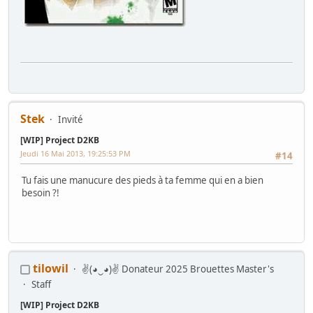
Stek
Invité
[WIP] Project D2KB
Jeudi 16 Mai 2013, 19:25:53 PM
#14
Tu fais une manucure des pieds à ta femme qui en a bien
besoin ?!
tilowil
✌(◕‿◕)✌ Donateur 2025 Brouettes Master's
Staff
[WIP] Project D2KB