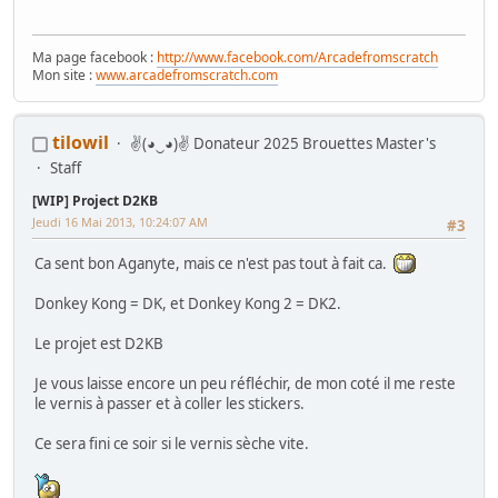
construire son imprimante 3D
-
Tuto DMD-Clock RGB
-
Air Hockey
Sam Fast Track
___________________________________________________________________________________
Ma page facebook :
http://www.facebook.com/Arcadefromscratch
Mon site :
www.arcadefromscratch.com
Les Bidouilles d'aganyte (cartes électroniques)
___________________________________________________________________________________
tilowil
✌(◕‿◕)✌ Donateur 2025 Brouettes Master's
Staff
[WIP] Project D2KB
Jeudi 16 Mai 2013, 10:24:07 AM
#3
Ca sent bon Aganyte, mais ce n'est pas tout à fait ca.
Donkey Kong = DK, et Donkey Kong 2 = DK2.
Le projet est D2KB
Je vous laisse encore un peu réfléchir, de mon coté il me reste
le vernis à passer et à coller les stickers.
Ce sera fini ce soir si le vernis sèche vite.