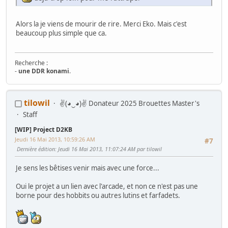
Alors la je viens de mourir de rire. Merci Eko. Mais c'est
beaucoup plus simple que ca.
Recherche :
-
une DDR konami
.
Mes Wip :
tilowil
✌(◕‿◕)✌ Donateur 2025 Brouettes Master's
Arcade
:
Ma première borne JAMMA from scratch
-
Twin FourTrax
Namco/Atari
-
Crazy Taxi Sitdown
-
Mad Dog Mc Cree 50"
-
L'esprit de
Staff
Noel 2014 (Wip Humanitaire)
Flippers
:
Gottlieb Magnotron
,
Bally Freedom
,
Gottlieb Hot Shot
,
[WIP] Project D2KB
Gottlieb Genesis
,
Data East Time Machine
,
Recel Lady Luck (Feu)
Jeudi 16 Mai 2013, 10:59:26 AM
#7
Jackpot
: Bally Golden Continental
Dernière édition
: Jeudi 16 Mai 2013, 11:07:24 AM par tilowil
Hors Arcade
:
La construction de la GameRoom
-
Project D2KB
(Donkey Kong Key Box)
-
Testeur TTL/CMOS Artisanal
-
Moniteur Test
Je sens les bêtises venir mais avec une force...
MPU Data East
Oui le projet a un lien avec l'arcade, et non ce n'est pas une
borne pour des hobbits ou autres lutins et farfadets.