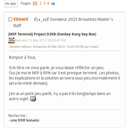
2
3
4
Pages
1
EN BAS
tilowil
✌(◕‿◕)✌ Donateur 2025 Brouettes Master's
Staff
[WIP Terminé] Project D2KB (Donkey Kong Key Box)
Mercredi 15 Mai 2013, 20:09:47 PM
Dernière édition
: Dimanche 26 Mai 2013, 14:24:50 PM par tilowil
Bonjour à Tous,
Si le titre ne vous parle, je vous laisse réfléchir un peu.
Oui j'ai mis le WIP à 90% car il est presque terminé. Les photos,
les explications et la solution arrivera sous peu (normalement il
sera terminé demain).
J'en ai un petit peu parlé, il y a pas très longtemps dans un
autre sujet.
Recherche :
-
une DDR konami
.