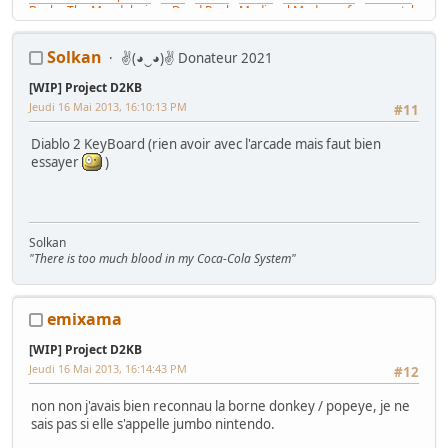
Bash
-
The Mandalorian
-
Dead Pool
-
Medieval Madness from scratch
-
Elvira's House of Horrors
Race Cabs
:
Sega Rally
-
Thrill Drive 2 (PC+FFB Controller+Pwm2Happ)
Solkan
✌(◕‿◕)✌ Donateur 2021
-
Wild Riders from garbage
Gun Cab
:
Construire une Aliens Extermination
[WIP] Project D2KB
Cabs
:
New Astro City
-
Naomi Universal Cabinet
-
Virtua Fighter Cab
Sticks
:
Virtua Stick
-
Virtua Stick Pro Composite
-
Virtua Stick Pro
-
Jeudi 16 Mai 2013, 16:10:13 PM
#11
Virtua Stick de N3o
Consoles
:
Le Sega 32X
-
Megadrive Switchless
-
Changer l'écran
Diablo 2 KeyBoard (rien avoir avec l'arcade mais faut bien
d'une Game Gear
essayer
)
Game rooms
:
Gameroom
-
Gameroom 2
Divers
:
Pachislot Ore No Sora
-
V286P
-
Imprimante 3D Print-Rite
-
construire son imprimante 3D
-
Tuto DMD-Clock RGB
-
Air Hockey
Sam Fast Track
___________________________________________________________________________________
Solkan
"There is too much blood in my Coca-Cola System"
Les Bidouilles d'aganyte (cartes électroniques)
___________________________________________________________________________________
Mes Recherches
: Marquee et PCB MK2, Konami Gyruss/Pooyan/Time
Pilot/Yie Ar Kung Fu/Commando/Track & Field
emixama
[WIP] Project D2KB
Jeudi 16 Mai 2013, 16:14:43 PM
#12
non non j'avais bien reconnau la borne donkey / popeye, je ne
sais pas si elle s'appelle jumbo nintendo.