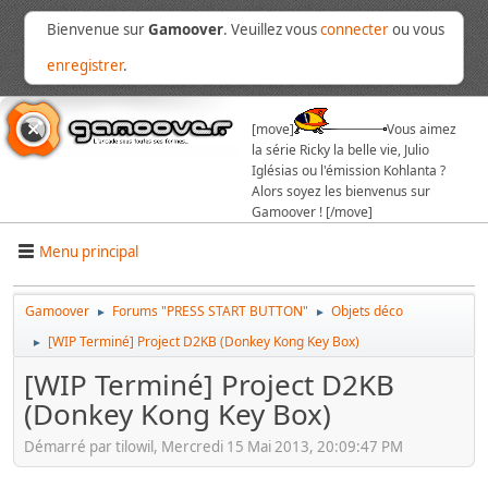
Bienvenue sur
Gamoover
. Veuillez vous
connecter
ou vous
enregistrer
.
[move]
Vous aimez
la série Ricky la belle vie, Julio
Iglésias ou l'émission Kohlanta ?
Alors soyez les bienvenus sur
Gamoover ! [/move]
Menu principal
Gamoover
Forums "PRESS START BUTTON"
Objets déco
►
►
[WIP Terminé] Project D2KB (Donkey Kong Key Box)
►
[WIP Terminé] Project D2KB
(Donkey Kong Key Box)
Démarré par tilowil, Mercredi 15 Mai 2013, 20:09:47 PM