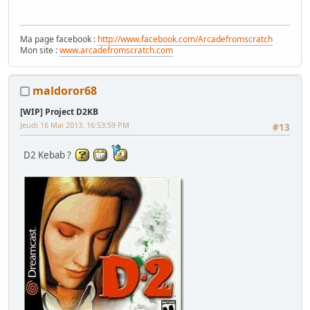
Ma page facebook :
http://www.facebook.com/Arcadefromscratch
Mon site :
www.arcadefromscratch.com
maldoror68
[WIP] Project D2KB
Jeudi 16 Mai 2013, 16:53:59 PM
#13
D2 Kebab ?